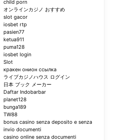
child porn
オンラインカジノ おすすめ
slot gacor
iosbet rtp
pasien77
ketua911
puma128
iosbet login
Slot
кракен онион ссылка
ライブカジノハウス ログイン
日本 ブック メーカー
Daftar Indobarbar
planet128
bunga189
TW88
bonus casino senza deposito e senza
invio documenti
casino online senza documenti