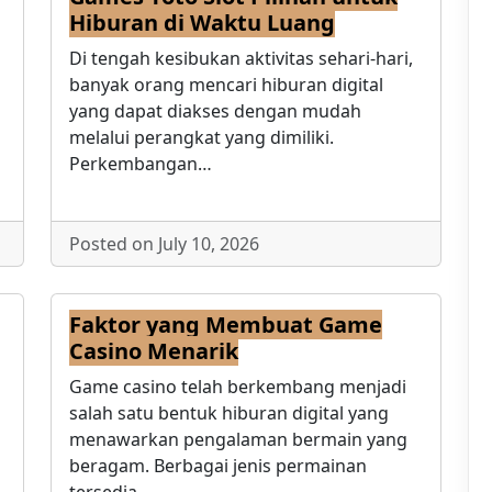
Hiburan di Waktu Luang
Di tengah kesibukan aktivitas sehari-hari,
banyak orang mencari hiburan digital
yang dapat diakses dengan mudah
melalui perangkat yang dimiliki.
Perkembangan…
Posted on July 10, 2026
Faktor yang Membuat Game
Casino Menarik
Game casino telah berkembang menjadi
salah satu bentuk hiburan digital yang
menawarkan pengalaman bermain yang
beragam. Berbagai jenis permainan