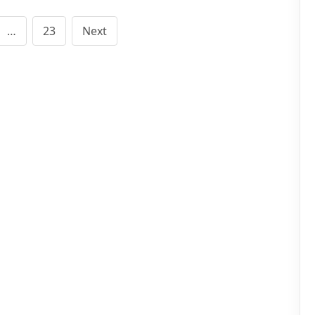
Posts
…
23
Next
pagination