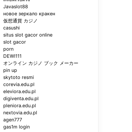
Javaslot88
новое зеркало кракен
仮想通貨 カジノ
casushi
situs slot gacor online
slot gacor
porn
DEWI111
オンライン カジノ ブック メーカー
pin up
skytoto resmi
corevia.edu.pl
eleviora.edu.pl
digiventa.edu.pl
pleniora.edu.pl
nextovia.edu.pl
agen777
gas1m login