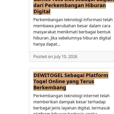
dari Perkembangan Hiburan
Digital
Perkembangan teknologi informasi telah
membawa perubahan besar dalam cara
masyarakat menikmati berbagai bentuk
hiburan. Jika sebelumnya hiburan digital
hanya dapat…
Posted on July 10, 2026
DEWITOGEL Sebagai Platform
Togel Online yang Terus
Berkembang
Perkembangan teknologi internet telah
memberikan dampak besar terhadap
berbagai jenis layanan digital, termasuk