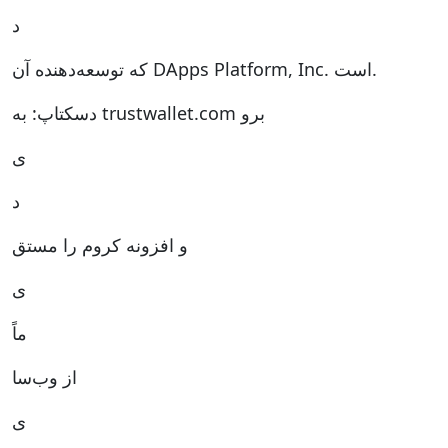
د
که توسعه‌دهنده آن DApps Platform, Inc. است.
دسکتاپ: به trustwallet.com برو
ی
د
و افزونه کروم را مستق
ی
ماً
از وب‌سا
ی