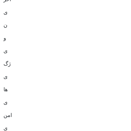
ی
ن
و
ی
ژگ
ها
ی
امن
ی