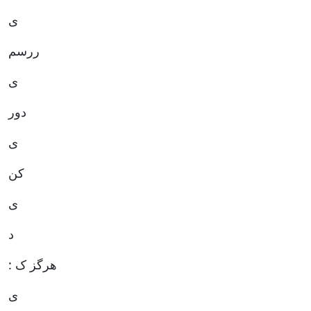
ی
ررسم
ی
دور
ی
کن
ی
د
: هرگز ک
ی