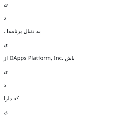
ی
د
. به دنبال برنامه‌ا
ی
از DApps Platform, Inc. باش
ی
د
که دارا
ی