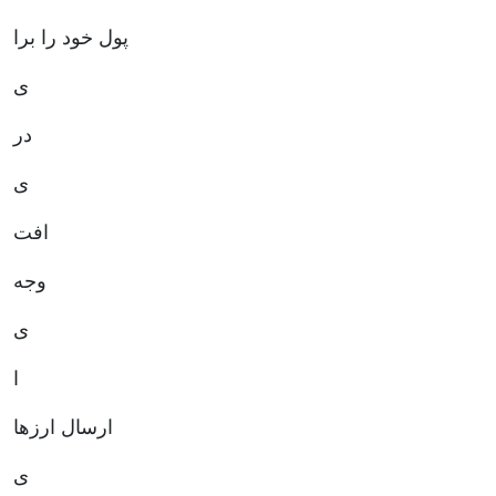
پول خود را برا
ی
در
ی
افت
وجه
ی
ا
ارسال ارزها
ی