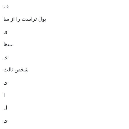
ف
پول تراست را از سا
ی
ت‌ها
ی
شخص ثالث
ی
ا
ل
ی