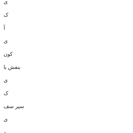
ی
ک
آ
ی
کون
بنفش با
ی
ک
سپر سف
ی
د