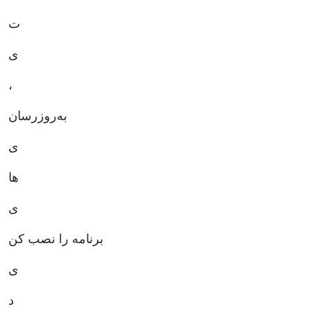
ت
ی
،
به‌روزرسان
ها
ی
برنامه را نصب کن
ی
د