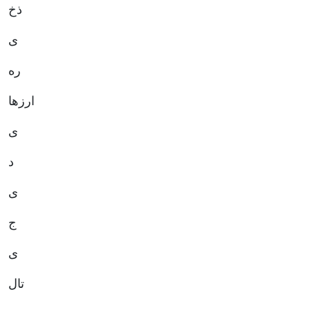
ذخ
ی
ره
ارزها
ی
د
ی
ج
ی
تال