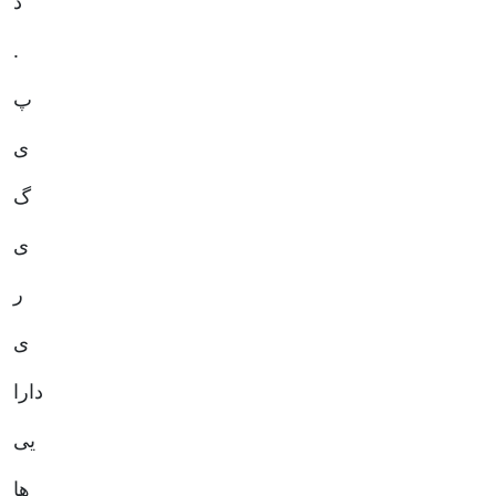
د
.
پ
ی
گ
ی
ر
ی
دارا
ها