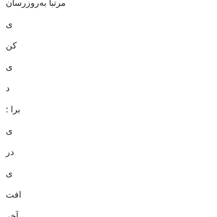
مرتباً به‌روزرسان
ی
کن
ی
د
: برا
ی
در
ی
افت
آخر