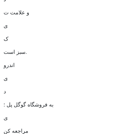
و علامت ت
ی
ک
سبز است.
اندرو
ی
د
: به فروشگاه گوگل پل
ی
مراجعه کن