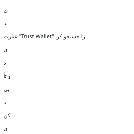
ی
د،
عبارت "Trust Wallet" را جستجو کن
ی
د
و تأ
یی
د
کن
ی