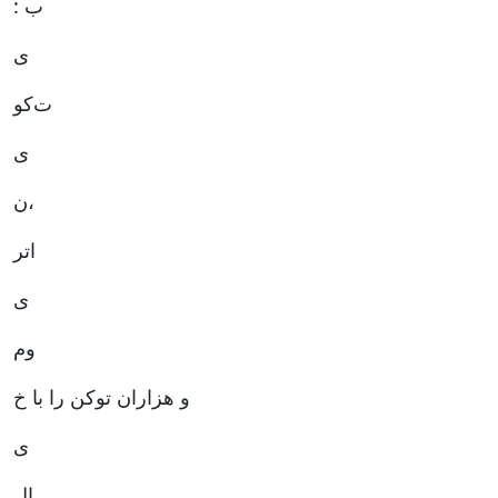
: ب
ی
ت‌کو
ی
ن،
اتر
ی
وم
و هزاران توکن را با خ
ی
ال