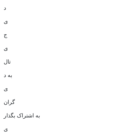
د
ی
ج
ی
تال
به د
ی
گران
به اشتراک بگذار
ی