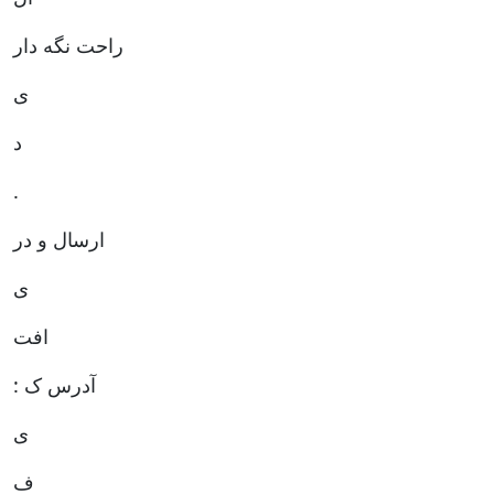
راحت نگه دار
ی
د
.
ارسال و در
ی
افت
: آدرس ک
ی
ف