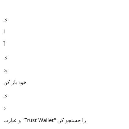
ی
ا
آ
ی
پد
خود باز کن
ی
د
و عبارت "Trust Wallet" را جستجو کن