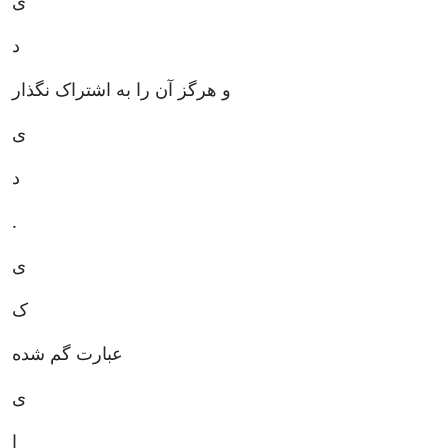
ی
د
و هرگز آن را به اشتراک نگذار
ی
د
.
ی
ک
عبارت گم شده
ی
ا