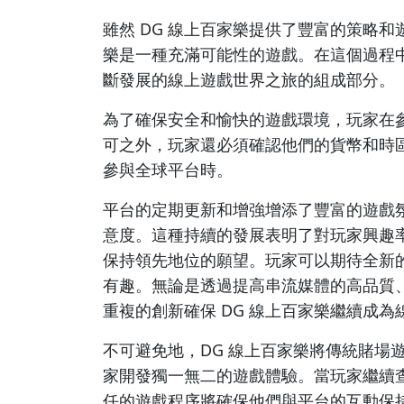
雖然 DG 線上百家樂提供了豐富的策略
樂是一種充滿可能性的遊戲。在這個過程
斷發展的線上遊戲世界之旅的組成部分。
為了確保安全和愉快的遊戲環境，玩家在
可之外，玩家還必須確認他們的貨幣和時
參與全球平台時。
平台的定期更新和增強增添了豐富的遊戲氛圍，
意度。這種持續的發展表明了對玩家興趣
保持領先地位的願望。玩家可以期待全新
有趣。無論是透過提高串流媒體的高品質
重複的創新確保 DG 線上百家樂繼續成
不可避免地，DG 線上百家樂將傳統賭場
家開發獨一無二的遊戲體驗。當玩家繼續
任的遊戲程序將確保他們與平台的互動保