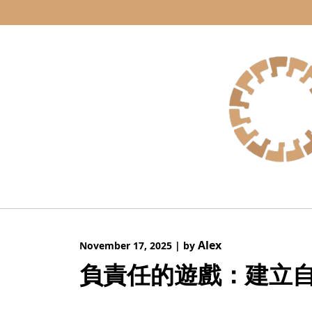
Skip
to
content
Alex
November 17, 2025
|
by
負責任的遊戲：建立