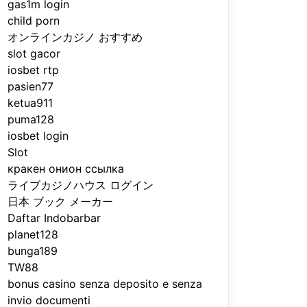
gas1m login
child porn
オンラインカジノ おすすめ
slot gacor
iosbet rtp
pasien77
ketua911
puma128
iosbet login
Slot
кракен онион ссылка
ライブカジノハウス ログイン
日本 ブック メーカー
Daftar Indobarbar
planet128
bunga189
TW88
bonus casino senza deposito e senza
invio documenti