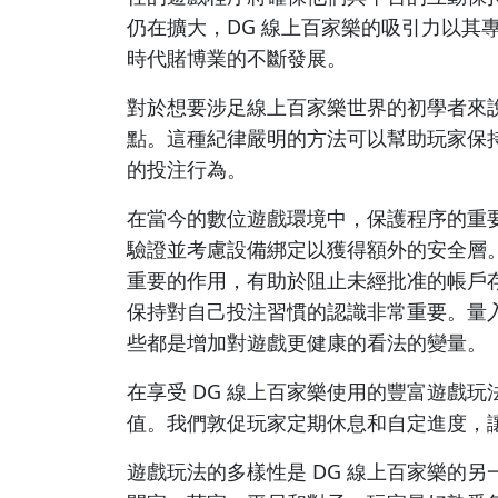
仍在擴大，DG 線上百家樂的吸引力以其
時代賭博業的不斷發展。
對於想要涉足線上百家樂世界的初學者來說
點。這種紀律嚴明的方法可以幫助玩家保
的投注行為。
在當今的數位遊戲環境中，保護程序的重
驗證並考慮設備綁定以獲得額外的安全層
重要的作用，有助於阻止未經批准的帳戶
保持對自己投注習慣的認識非常重要。量
些都是增加對遊戲更健康的看法的變量。
在享受 DG 線上百家樂使用的豐富遊戲
值。我們敦促玩家定期休息和自定進度，
遊戲玩法的多樣性是 DG 線上百家樂的