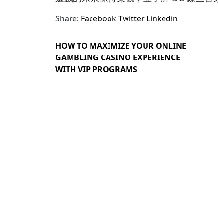
Share:
Facebook
Twitter
Linkedin
HOW TO MAXIMIZE YOUR ONLINE
GAMBLING CASINO EXPERIENCE
WITH VIP PROGRAMS