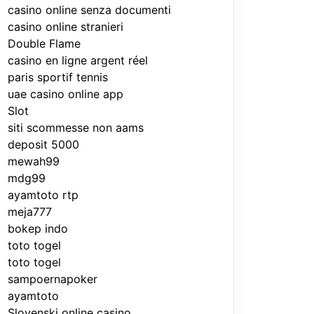
casino online senza documenti
casino online stranieri
Double Flame
casino en ligne argent réel
paris sportif tennis
uae casino online app
Slot
siti scommesse non aams
deposit 5000
mewah99
mdg99
ayamtoto rtp
meja777
bokep indo
toto togel
toto togel
sampoernapoker
ayamtoto
Slovenski online casino