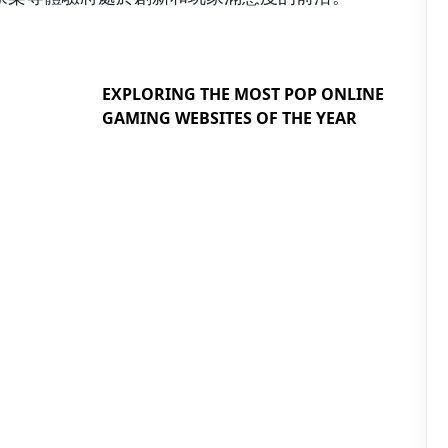
EXPLORING THE MOST POP ONLINE
GAMING WEBSITES OF THE YEAR