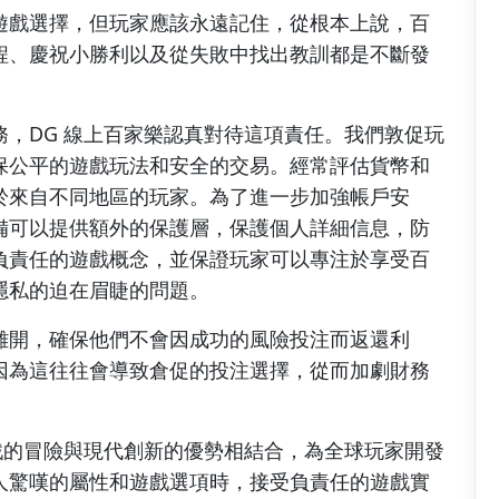
和遊戲選擇，但玩家應該永遠記住，從根本上說，百
程、慶祝小勝利以及從失敗中找出教訓都是不斷發
，DG 線上百家樂認真對待這項責任。我們敦促玩
保公平的遊戲玩法和安全的交易。經常評估貨幣和
於來自不同地區的玩家。為了進一步加強帳戶安
備可以提供額外的保護層，保護個人詳細信息，防
負責任的遊戲概念，並保證玩家可以專注於享受百
隱私的迫在眉睫的問題。
離開，確保他們不會因成功的風險投注而返還利
因為這往往會導致倉促的投注選擇，從而加劇財務
戲的冒險與現代創新的優勢相結合，為全球玩家開發
人驚嘆的屬性和遊戲選項時，接受負責任的遊戲實