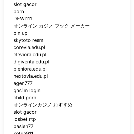
slot gacor
porn
DEWI111
オンライン カジノ ブック メーカー
pin up
skytoto resmi
corevia.edu.pl
eleviora.edu.pl
digiventa.edu.pl
pleniora.edu.pl
nextovia.edu.pl
agen777
gas1m login
child porn
オンラインカジノ おすすめ
slot gacor
iosbet rtp
pasien77
ketua911