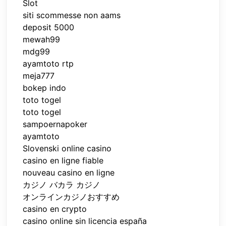
Slot
siti scommesse non aams
deposit 5000
mewah99
mdg99
ayamtoto rtp
meja777
bokep indo
toto togel
toto togel
sampoernapoker
ayamtoto
Slovenski online casino
casino en ligne fiable
nouveau casino en ligne
カジノ バカラ カジノ
オンラインカジノおすすめ
casino en crypto
casino online sin licencia españa