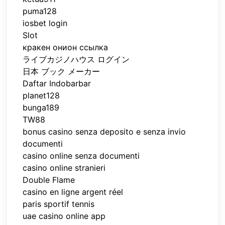
puma128
iosbet login
Slot
кракен онион ссылка
ライブカジノハウス ログイン
日本 ブック メーカー
Daftar Indobarbar
planet128
bunga189
TW88
bonus casino senza deposito e senza invio
documenti
casino online senza documenti
casino online stranieri
Double Flame
casino en ligne argent réel
paris sportif tennis
uae casino online app