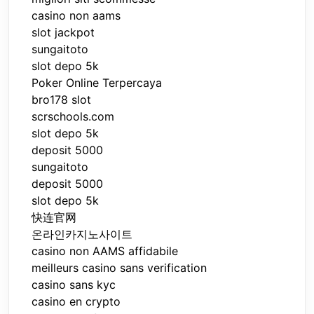
casino non aams
slot jackpot
sungaitoto
slot depo 5k
Poker Online Terpercaya
bro178 slot
scrschools.com
slot depo 5k
deposit 5000
sungaitoto
deposit 5000
slot depo 5k
快连官网
온라인카지노사이트
casino non AAMS affidabile
meilleurs casino sans verification
casino sans kyc
casino en crypto