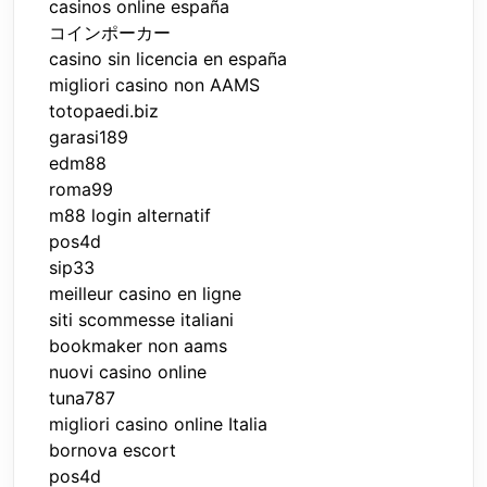
casinos online españa
コインポーカー
casino sin licencia en españa
migliori casino non AAMS
totopaedi.biz
garasi189
edm88
roma99
m88 login alternatif
pos4d
sip33
meilleur casino en ligne
siti scommesse italiani
bookmaker non aams
nuovi casino online
tuna787
migliori casino online Italia
bornova escort
pos4d