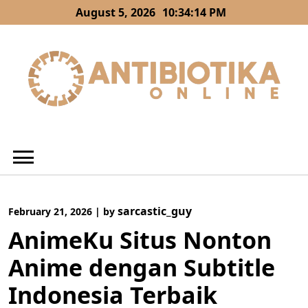
Skip
August 5, 2026
10:34:15 PM
to
content
sarcastic_guy
February 21, 2026
|
by
AnimeKu Situs Nonton
Anime dengan Subtitle
Indonesia Terbaik