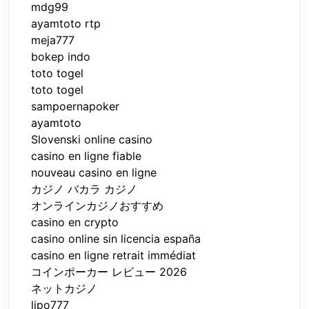
mdg99
ayamtoto rtp
meja777
bokep indo
toto togel
toto togel
sampoernapoker
ayamtoto
Slovenski online casino
casino en ligne fiable
nouveau casino en ligne
カジノ バカラ カジノ
オンラインカジノおすすめ
casino en crypto
casino online sin licencia españa
casino en ligne retrait immédiat
コインポーカー レビュー 2026
ネットカジノ
lipo777