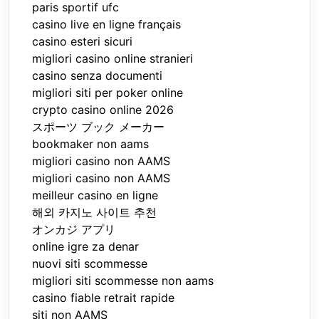
paris sportif ufc
casino live en ligne français
casino esteri sicuri
migliori casino online stranieri
casino senza documenti
migliori siti per poker online
crypto casino online 2026
スポーツ ブック メーカー
bookmaker non aams
migliori casino non AAMS
migliori casino non AAMS
meilleur casino en ligne
해외 카지노 사이트 추천
オンカジ アプリ
online igre za denar
nuovi siti scommesse
migliori siti scommesse non aams
casino fiable retrait rapide
siti non AAMS