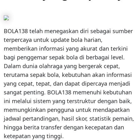
BOLA138 telah menegaskan diri sebagai sumber
terpercaya untuk update bola harian,
memberikan informasi yang akurat dan terkini
bagi penggemar sepak bola di berbagai level.
Dalam dunia olahraga yang bergerak cepat,
terutama sepak bola, kebutuhan akan informasi
yang cepat, tepat, dan dapat dipercaya menjadi
sangat penting. BOLA138 memenuhi kebutuhan
ini melalui sistem yang terstruktur dengan baik,
memungkinkan pengguna untuk mendapatkan
jadwal pertandingan, hasil skor, statistik pemain,
hingga berita transfer dengan kecepatan dan
ketepatan yang tinggi.