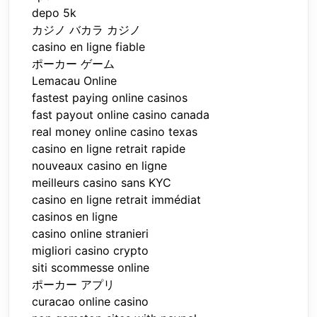
depo 5k
カジノ バカラ カジノ
casino en ligne fiable
ポーカー ゲーム
Lemacau Online
fastest paying online casinos
fast payout online casino canada
real money online casino texas
casino en ligne retrait rapide
nouveaux casino en ligne
meilleurs casino sans KYC
casino en ligne retrait immédiat
casinos en ligne
casino online stranieri
migliori casino crypto
siti scommesse online
ポーカー アプリ
curacao online casino