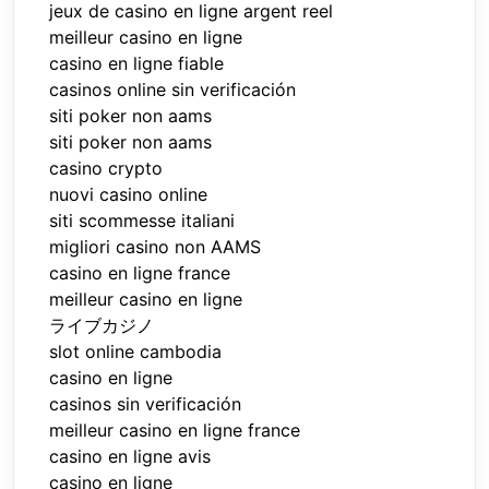
jeux de casino en ligne argent reel
meilleur casino en ligne
casino en ligne fiable
casinos online sin verificación
siti poker non aams
siti poker non aams
casino crypto
nuovi casino online
siti scommesse italiani
migliori casino non AAMS
casino en ligne france
meilleur casino en ligne
ライブカジノ
slot online cambodia
casino en ligne
casinos sin verificación
meilleur casino en ligne france
casino en ligne avis
casino en ligne