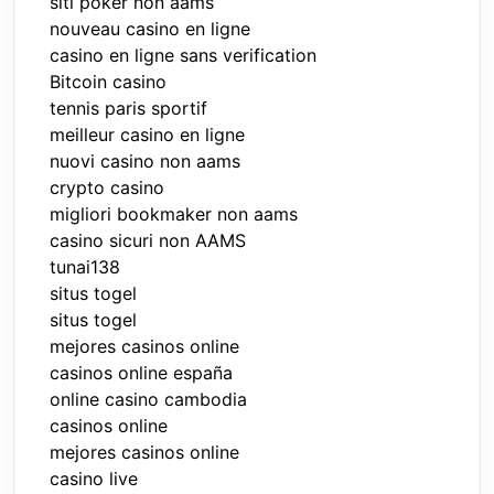
siti poker non aams
nouveau casino en ligne
casino en ligne sans verification
Bitcoin casino
tennis paris sportif
meilleur casino en ligne
nuovi casino non aams
crypto casino
migliori bookmaker non aams
casino sicuri non AAMS
tunai138
situs togel
situs togel
mejores casinos online
casinos online españa
online casino cambodia
casinos online
mejores casinos online
casino live