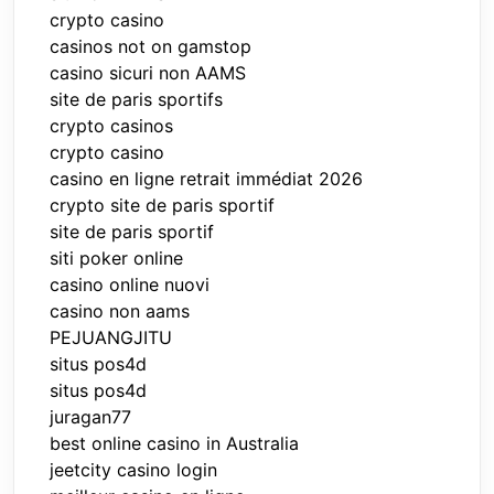
crypto casino
casinos not on gamstop
casino sicuri non AAMS
site de paris sportifs
crypto casinos
crypto casino
casino en ligne retrait immédiat 2026
crypto site de paris sportif
site de paris sportif
siti poker online
casino online nuovi
casino non aams
PEJUANGJITU
situs pos4d
situs pos4d
juragan77
best online casino in Australia
jeetcity casino login