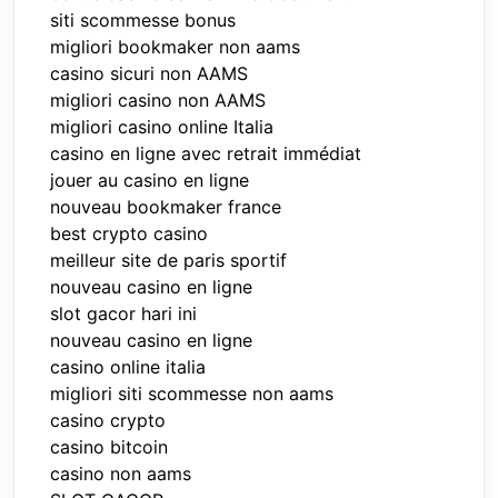
siti scommesse bonus
migliori bookmaker non aams
casino sicuri non AAMS
migliori casino non AAMS
migliori casino online Italia
casino en ligne avec retrait immédiat
jouer au casino en ligne
nouveau bookmaker france
best crypto casino
meilleur site de paris sportif
nouveau casino en ligne
slot gacor hari ini
nouveau casino en ligne
casino online italia
migliori siti scommesse non aams
casino crypto
casino bitcoin
casino non aams