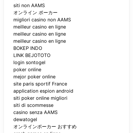
siti non AAMS
オンライン ポーカー
migliori casino non AAMS
meilleur casino en ligne
meilleur casino en ligne
meilleur casino en ligne
BOKEP INDO
LINK BEJOTOTO
login sontogel
poker online
mejor poker online
site paris sportif France
application espion android
siti poker online migliori
siti di scommesse
casino senza AAMS
dewatogel
オンラインポーカー おすすめ