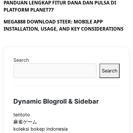
PANDUAN LENGKAP FITUR DANA DAN PULSA DI
PLATFORM PLANET77
MEGA888 DOWNLOAD STEER: MOBILE APP
INSTALLATION, USAGE, AND KEY CONSIDERATIONS
Search
Search
Dynamic Blogroll & Sidebar
tentoto
麻雀ゲーム
koleksi bokep indonesia