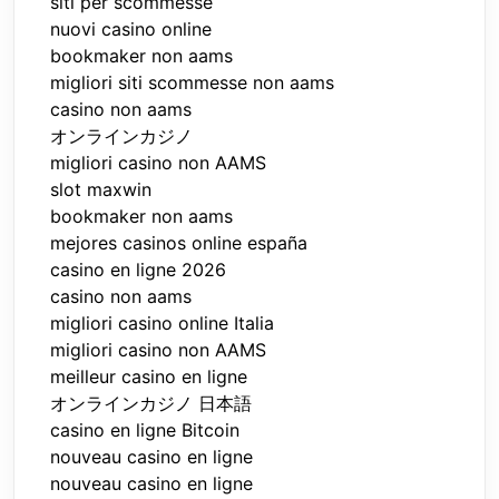
siti per scommesse
nuovi casino online
bookmaker non aams
migliori siti scommesse non aams
casino non aams
オンラインカジノ
migliori casino non AAMS
slot maxwin
bookmaker non aams
mejores casinos online españa
casino en ligne 2026
casino non aams
migliori casino online Italia
migliori casino non AAMS
meilleur casino en ligne
オンラインカジノ 日本語
casino en ligne Bitcoin
nouveau casino en ligne
nouveau casino en ligne