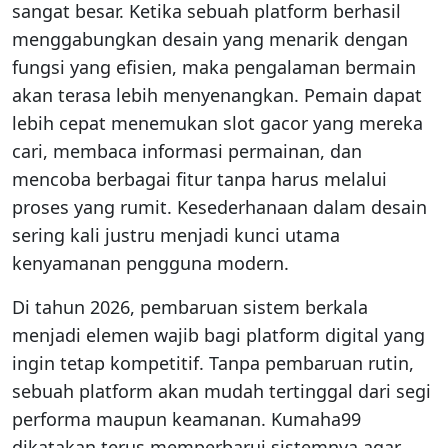
sangat besar. Ketika sebuah platform berhasil
menggabungkan desain yang menarik dengan
fungsi yang efisien, maka pengalaman bermain
akan terasa lebih menyenangkan. Pemain dapat
lebih cepat menemukan slot gacor yang mereka
cari, membaca informasi permainan, dan
mencoba berbagai fitur tanpa harus melalui
proses yang rumit. Kesederhanaan dalam desain
sering kali justru menjadi kunci utama
kenyamanan pengguna modern.
Di tahun 2026, pembaruan sistem berkala
menjadi elemen wajib bagi platform digital yang
ingin tetap kompetitif. Tanpa pembaruan rutin,
sebuah platform akan mudah tertinggal dari segi
performa maupun keamanan. Kumaha99
dikatakan terus memperbarui sistemnya agar