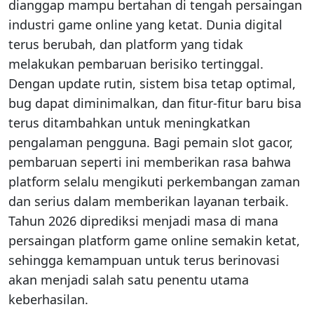
dianggap mampu bertahan di tengah persaingan
industri game online yang ketat. Dunia digital
terus berubah, dan platform yang tidak
melakukan pembaruan berisiko tertinggal.
Dengan update rutin, sistem bisa tetap optimal,
bug dapat diminimalkan, dan fitur-fitur baru bisa
terus ditambahkan untuk meningkatkan
pengalaman pengguna. Bagi pemain slot gacor,
pembaruan seperti ini memberikan rasa bahwa
platform selalu mengikuti perkembangan zaman
dan serius dalam memberikan layanan terbaik.
Tahun 2026 diprediksi menjadi masa di mana
persaingan platform game online semakin ketat,
sehingga kemampuan untuk terus berinovasi
akan menjadi salah satu penentu utama
keberhasilan.