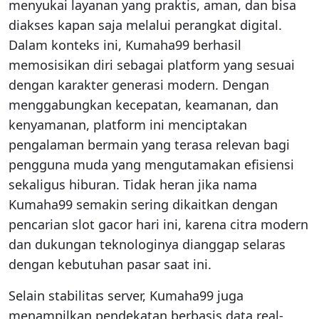
menyukai layanan yang praktis, aman, dan bisa
diakses kapan saja melalui perangkat digital.
Dalam konteks ini, Kumaha99 berhasil
memosisikan diri sebagai platform yang sesuai
dengan karakter generasi modern. Dengan
menggabungkan kecepatan, keamanan, dan
kenyamanan, platform ini menciptakan
pengalaman bermain yang terasa relevan bagi
pengguna muda yang mengutamakan efisiensi
sekaligus hiburan. Tidak heran jika nama
Kumaha99 semakin sering dikaitkan dengan
pencarian slot gacor hari ini, karena citra modern
dan dukungan teknologinya dianggap selaras
dengan kebutuhan pasar saat ini.
Selain stabilitas server, Kumaha99 juga
menampilkan pendekatan berbasis data real-