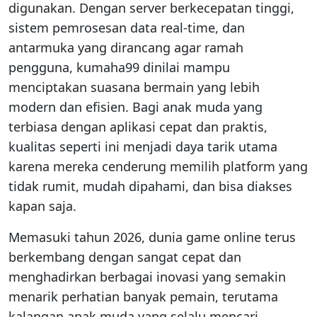
digunakan. Dengan server berkecepatan tinggi,
sistem pemrosesan data real-time, dan
antarmuka yang dirancang agar ramah
pengguna, kumaha99 dinilai mampu
menciptakan suasana bermain yang lebih
modern dan efisien. Bagi anak muda yang
terbiasa dengan aplikasi cepat dan praktis,
kualitas seperti ini menjadi daya tarik utama
karena mereka cenderung memilih platform yang
tidak rumit, mudah dipahami, dan bisa diakses
kapan saja.
Memasuki tahun 2026, dunia game online terus
berkembang dengan sangat cepat dan
menghadirkan berbagai inovasi yang semakin
menarik perhatian banyak pemain, terutama
kalangan anak muda yang selalu mencari