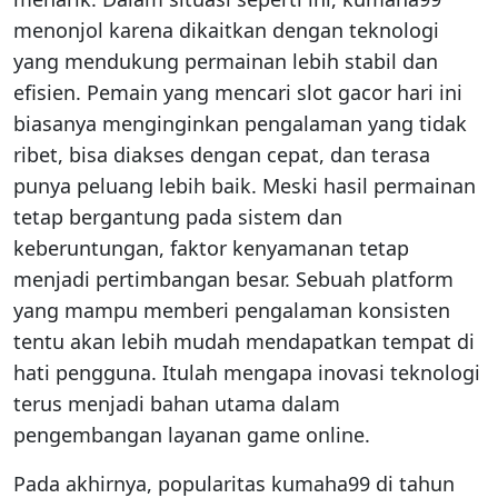
menonjol karena dikaitkan dengan teknologi
yang mendukung permainan lebih stabil dan
efisien. Pemain yang mencari slot gacor hari ini
biasanya menginginkan pengalaman yang tidak
ribet, bisa diakses dengan cepat, dan terasa
punya peluang lebih baik. Meski hasil permainan
tetap bergantung pada sistem dan
keberuntungan, faktor kenyamanan tetap
menjadi pertimbangan besar. Sebuah platform
yang mampu memberi pengalaman konsisten
tentu akan lebih mudah mendapatkan tempat di
hati pengguna. Itulah mengapa inovasi teknologi
terus menjadi bahan utama dalam
pengembangan layanan game online.
Pada akhirnya, popularitas kumaha99 di tahun