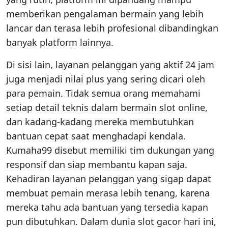
memberikan pengalaman bermain yang lebih
lancar dan terasa lebih profesional dibandingkan
banyak platform lainnya.
Di sisi lain, layanan pelanggan yang aktif 24 jam
juga menjadi nilai plus yang sering dicari oleh
para pemain. Tidak semua orang memahami
setiap detail teknis dalam bermain slot online,
dan kadang-kadang mereka membutuhkan
bantuan cepat saat menghadapi kendala.
Kumaha99 disebut memiliki tim dukungan yang
responsif dan siap membantu kapan saja.
Kehadiran layanan pelanggan yang sigap dapat
membuat pemain merasa lebih tenang, karena
mereka tahu ada bantuan yang tersedia kapan
pun dibutuhkan. Dalam dunia slot gacor hari ini,