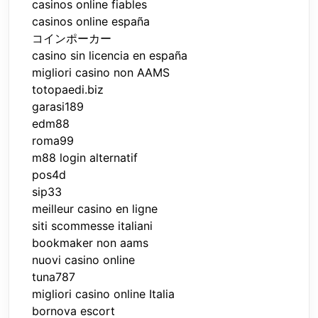
casinos online fiables
casinos online españa
コインポーカー
casino sin licencia en españa
migliori casino non AAMS
totopaedi.biz
garasi189
edm88
roma99
m88 login alternatif
pos4d
sip33
meilleur casino en ligne
siti scommesse italiani
bookmaker non aams
nuovi casino online
tuna787
migliori casino online Italia
bornova escort