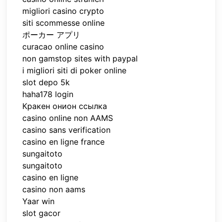
migliori casino crypto
siti scommesse online
ポーカー アプリ
curacao online casino
non gamstop sites with paypal
i migliori siti di poker online
slot depo 5k
haha178 login
Кракен онион ссылка
casino online non AAMS
casino sans verification
casino en ligne france
sungaitoto
sungaitoto
casino en ligne
casino non aams
Yaar win
slot gacor