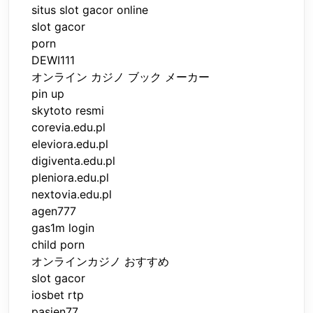
situs slot gacor online
slot gacor
porn
DEWI111
オンライン カジノ ブック メーカー
pin up
skytoto resmi
corevia.edu.pl
eleviora.edu.pl
digiventa.edu.pl
pleniora.edu.pl
nextovia.edu.pl
agen777
gas1m login
child porn
オンラインカジノ おすすめ
slot gacor
iosbet rtp
pasien77