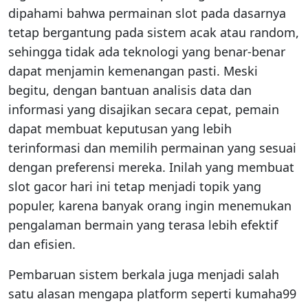
dipahami bahwa permainan slot pada dasarnya
tetap bergantung pada sistem acak atau random,
sehingga tidak ada teknologi yang benar-benar
dapat menjamin kemenangan pasti. Meski
begitu, dengan bantuan analisis data dan
informasi yang disajikan secara cepat, pemain
dapat membuat keputusan yang lebih
terinformasi dan memilih permainan yang sesuai
dengan preferensi mereka. Inilah yang membuat
slot gacor hari ini tetap menjadi topik yang
populer, karena banyak orang ingin menemukan
pengalaman bermain yang terasa lebih efektif
dan efisien.
Pembaruan sistem berkala juga menjadi salah
satu alasan mengapa platform seperti kumaha99