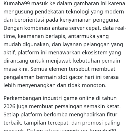
Kumaha99 masuk ke dalam gambaran ini karena
mengusung pendekatan teknologi yang modern
dan berorientasi pada kenyamanan pengguna.
Dengan kombinasi antara server cepat, data real-
time, keamanan berlapis, antarmuka yang
mudah digunakan, dan layanan pelanggan yang
aktif, platform ini menawarkan ekosistem yang
dirancang untuk menjawab kebutuhan pemain
masa kini. Semua elemen tersebut membuat
pengalaman bermain slot gacor hari ini terasa
lebih menyenangkan dan tidak monoton.
Perkembangan industri game online di tahun
2026 juga membuat persaingan semakin ketat.
Setiap platform berlomba menghadirkan fitur
terbaik, tampilan tercepat, dan promosi paling
menarik. Dalam situasi seperti ini, kumaha99