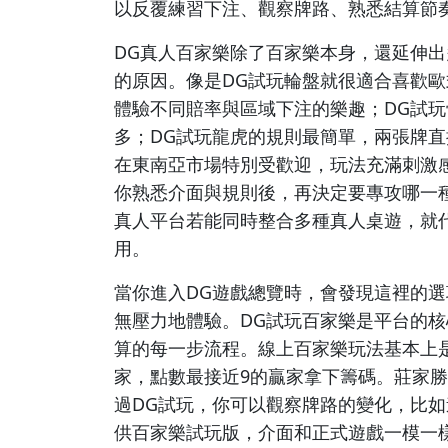
以反覆練習下注、觀察牌路、熟悉結算節
DG真人百家樂除了百家樂本身，還延伸出
的原因。像是DG試玩輪盤就很適合喜歡
體驗不同賠率與區域下注的樂趣；DG試
多；DG試玩龍虎的規則最簡單，兩張牌直
在東南亞市場特別受歡迎，玩法充滿刺激
你熟悉介面與規則後，再決定要專攻哪一種
真人平台若能同時整合多種真人桌遊，就
用。
當你進入DG遊戲總覽時，會發現這裡的選
無壓力地體驗。DG試玩百家樂是平台的
算的每一步流程。線上百家樂玩法基本上
家，點數最接近9的贏家拿下籌碼。莊家勝
過DG試玩，你可以觀察牌路的變化，比
供百家樂試玩版，介面和正式遊戲一模一