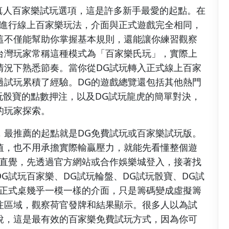
真人百家樂試玩選項，這是許多新手最愛的起點。在
碼進行線上百家樂玩法，介面與正式遊戲完全相同，
這不僅能幫助你掌握基本規則，還能讓你練習觀察
台灣玩家常稱這種模式為「百家樂氏玩」，實際上
情況下熟悉節奏。當你從DG試玩轉入正式線上百家
過試玩累積了經驗。DG的遊戲總覽還包括其他熱門
玩骰寶的點數押注，以及DG試玩龍虎的簡單對決，
的玩家探索。
，最推薦的起點就是DG免費試玩或百家樂試玩版。
值，也不用承擔實際輸贏壓力，就能先看懂整個遊
很直覺，先透過官方網站或合作娛樂城登入，接著找
G試玩百家樂、DG試玩輪盤、DG試玩骰寶、DG試
和正式桌幾乎一模一樣的介面，只是籌碼變成虛擬籌
注區域，觀察荷官發牌和結果顯示。很多人以為試
說，這是最有效的百家樂免費試玩方式，因為你可