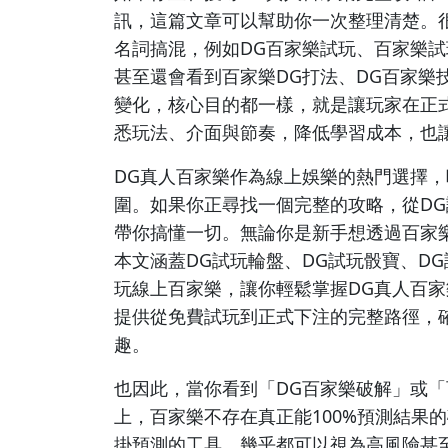
訊，這篇文章可以幫助你一次整理清楚。
名詞搞混，例如DG百家樂試玩、百家樂試
甚至還會看到百家樂DG打法、DG百家樂
變化，核心目的都一樣，就是讓玩家在正
悉玩法、介面與節奏，降低學習成本，也
DG真人百家樂作為線上娛樂的熱門選擇
圍。如果你正尋找一個完整的攻略，從D
帶你搞懂一切。無論你是新手想透過百家
本文涵蓋DG試玩輪盤、DG試玩骰寶、D
玩線上百家樂，讓你輕鬆掌握DG真人百家
提供從免費試玩到正式下注的完整路徑，
趣。
也因此，當你看到「DG百家樂破解」或
上，百家樂不存在真正能100%預測結果
掛預測的工具，幾乎都可以視為高風險甚