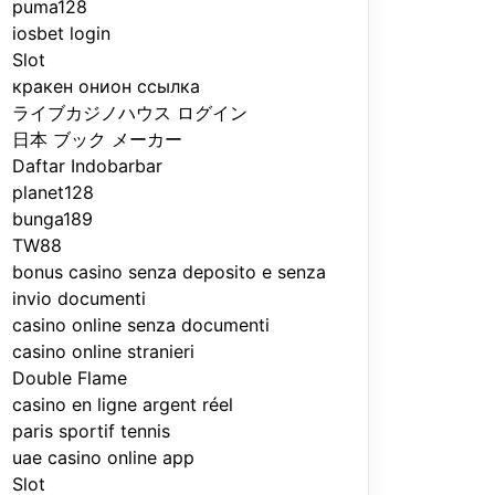
puma128
iosbet login
Slot
кракен онион ссылка
ライブカジノハウス ログイン
日本 ブック メーカー
Daftar Indobarbar
planet128
bunga189
TW88
bonus casino senza deposito e senza
invio documenti
casino online senza documenti
casino online stranieri
Double Flame
casino en ligne argent réel
paris sportif tennis
uae casino online app
Slot