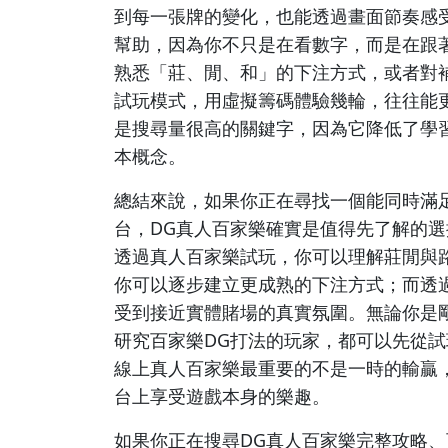
到每一張牌的變化，也能透過畫面節奏感
幫助，因為你不只是在看數字，而是在跟
熟悉「莊、閒、和」的下注方式，或者對
試玩模式，用虛擬籌碼體驗幾輪，往往能
是搜尋量很高的關鍵字，因為它降低了學
本概念。
總結來說，如果你正在尋找一個能同時滿
台，DG真人百家樂確實是值得先了解的選
透過真人百家樂試玩，你可以理解莊閒與
你可以逐步建立更成熟的下注方式；而透
受到接近實體賭場的真實氛圍。無論你是
研究百家樂DG打法的玩家，都可以先從
線上真人百家樂最重要的不是一時的輸贏
台上享受遊戲本身的樂趣。
如果你正在搜尋DG真人百家樂完整攻略、