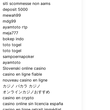
siti scommesse non aams
deposit 5000
mewah99
mdg99
ayamtoto rtp
meja777
bokep indo
toto togel
toto togel
sampoernapoker
ayamtoto
Slovenski online casino
casino en ligne fiable
nouveau casino en ligne
カジノ バカラ カジノ
オンラインカジノおすすめ
casino en crypto
casino online sin licencia españa
casino en ligne retrait immédiat