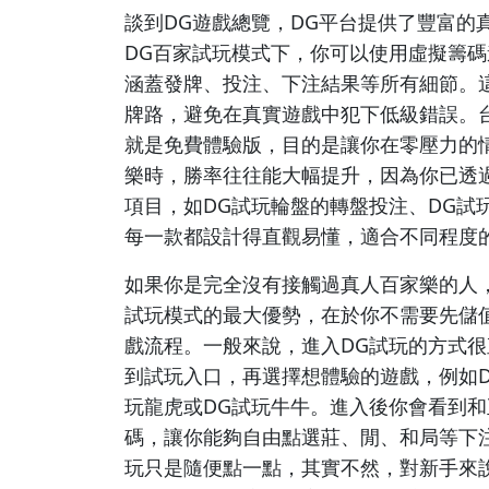
談到DG遊戲總覽，DG平台提供了豐富的
DG百家試玩模式下，你可以使用虛擬籌
涵蓋發牌、投注、下注結果等所有細節。
牌路，避免在真實遊戲中犯下低級錯誤。
就是免費體驗版，目的是讓你在零壓力的
樂時，勝率往往能大幅提升，因為你已透
項目，如DG試玩輪盤的轉盤投注、DG試
每一款都設計得直觀易懂，適合不同程度
如果你是完全沒有接觸過真人百家樂的人
試玩模式的最大優勢，在於你不需要先儲
戲流程。一般來說，進入DG試玩的方式
到試玩入口，再選擇想體驗的遊戲，例如D
玩龍虎或DG試玩牛牛。進入後你會看到
碼，讓你能夠自由點選莊、閒、和局等下
玩只是隨便點一點，其實不然，對新手來