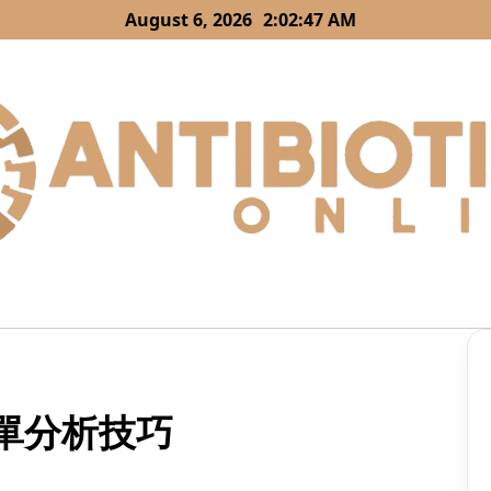
August 6, 2026
2:02:48 AM
單分析技巧