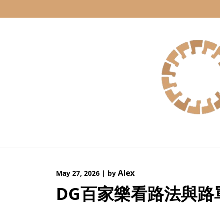
Skip
to
content
Alex
May 27, 2026
|
by
DG百家樂看路法與路