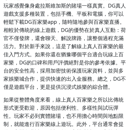
玩家感覺像身處拉斯維加斯的賭場一樣真實。DG真人
遊戲支援多種裝置，包括手機、平板和電腦，你可以
輕鬆下載DG百家樂app，隨時隨地參與百家樂直播。
相較於傳統的線上遊戲，DG的優勢在於真人互動：荷
官不僅發牌，還會聊天、解說牌路，讓整個過程充滿
活力。對於新手來說，這是了解線上真人百家樂的最
佳入門方式。如果你還在猶豫哪個平台適合玩線上百
家樂，DG的口碑和用戶評價絕對是你的參考依據。平
台的安全性高，採用加密技術保護玩家資料，並與多
家娛樂城合作，提供快速的出入金服務。總之，DG不
僅是遊戲平台，更是提供沉浸式娛樂的綜合體。
如果從整體角度來看，線上真人百家樂之所以比傳統
形式更受歡迎，原因包括便利性、多樣性與試玩彈
性。玩家不必到實體賭場，也不用擔心時間與地點限
制，就能進行百家樂線上遊玩。此外，平台通常會提