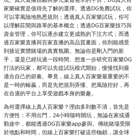
家樂確實是值得先了解的選擇。透過DG免費試玩，你
可以零風險地熟悉規則；透過真人百家樂試玩，你可
以理解莊閒與路單的基本概念；透過DG百家樂技巧與
資金管理，你可以逐步建立更成熟的下注方式；而透
過百家樂直播與百家直播的高品質畫面，你則能感受
到接近實體賭場的真實氛圍。無論你是剛入門的新
手，還是已經玩過一段時間、想進一步研究百家樂DG
打法的玩家，都可以先從試玩模式開始，慢慢找到最
適合自己的節奏。畢竟，線上真人百家樂最重要的不
是一時的輸贏，而是先把規則弄懂、把風險控好，再
在合適的平台上享受遊戲本身的樂趣。
為何選擇線上真人百家樂？理由多到數不清，首先是
方便性：不用出門，24小時隨時開玩，無論在家或通
勤途中，都能透過DG百家樂app參與。傳統賭場受限
於地點和時間，但線上百家樂打破這些枷鎖，讓全球