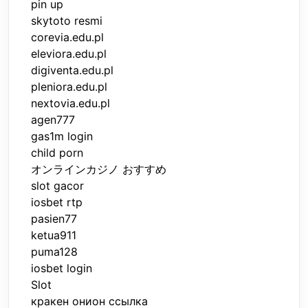
pin up
skytoto resmi
corevia.edu.pl
eleviora.edu.pl
digiventa.edu.pl
pleniora.edu.pl
nextovia.edu.pl
agen777
gas1m login
child porn
オンラインカジノ おすすめ
slot gacor
iosbet rtp
pasien77
ketua911
puma128
iosbet login
Slot
кракен онион ссылка