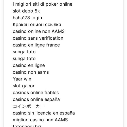
i migliori siti di poker online
slot depo 5k
haha178 login
Кракен онион ссылка
casino online non AAMS
casino sans verification
casino en ligne france
sungaitoto
sungaitoto
casino en ligne
casino non aams
Yaar win
slot gacor
casinos online fiables
casinos online españa
コインポーカー
casino sin licencia en españa
migliori casino non AAMS
totopaedi.biz