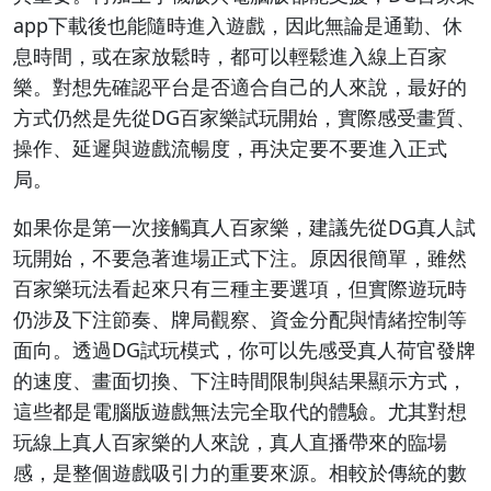
app下載後也能隨時進入遊戲，因此無論是通勤、休
息時間，或在家放鬆時，都可以輕鬆進入線上百家
樂。對想先確認平台是否適合自己的人來說，最好的
方式仍然是先從DG百家樂試玩開始，實際感受畫質、
操作、延遲與遊戲流暢度，再決定要不要進入正式
局。
如果你是第一次接觸真人百家樂，建議先從DG真人試
玩開始，不要急著進場正式下注。原因很簡單，雖然
百家樂玩法看起來只有三種主要選項，但實際遊玩時
仍涉及下注節奏、牌局觀察、資金分配與情緒控制等
面向。透過DG試玩模式，你可以先感受真人荷官發牌
的速度、畫面切換、下注時間限制與結果顯示方式，
這些都是電腦版遊戲無法完全取代的體驗。尤其對想
玩線上真人百家樂的人來說，真人直播帶來的臨場
感，是整個遊戲吸引力的重要來源。相較於傳統的數