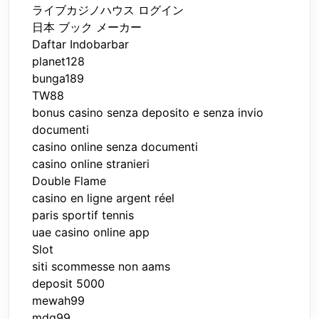
ライブカジノハウス ログイン
日本 ブック メーカー
Daftar Indobarbar
planet128
bunga189
TW88
bonus casino senza deposito e senza invio
documenti
casino online senza documenti
casino online stranieri
Double Flame
casino en ligne argent réel
paris sportif tennis
uae casino online app
Slot
siti scommesse non aams
deposit 5000
mewah99
mdg99