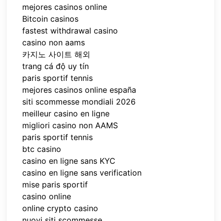
mejores casinos online
Bitcoin casinos
fastest withdrawal casino
casino non aams
카지노 사이트 해외
trang cá độ uy tín
paris sportif tennis
mejores casinos online españa
siti scommesse mondiali 2026
meilleur casino en ligne
migliori casino non AAMS
paris sportif tennis
btc casino
casino en ligne sans KYC
casino en ligne sans verification
mise paris sportif
casino online
online crypto casino
nuovi siti scommesse