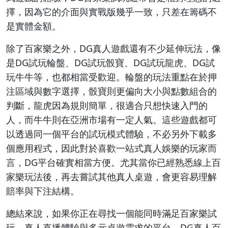
擇，因為它的介面與實戰版幾乎一致，只差在籌碼不
是實體金額。
除了百家樂之外，DG真人遊戲還有不少延伸玩法，像
是DG試玩輪盤、DG試玩骰寶、DG試玩龍虎、DG試
玩牛牛等，也都相當受歡迎。輪盤的玩法重點在於押
注區域與數字選擇，骰寶則更偏向大小與點數組合的
判斷，龍虎因為規則簡單，很適合只想快速入門的
人，而牛牛則在亞洲市場有一定人氣。這些遊戲都可
以透過同一個平台的試玩模式體驗，不必另外下載多
個應用程式，因此對於喜歡一站式真人娛樂的玩家而
言，DG平台確實相當方便。尤其當你已經熟悉線上百
家樂玩法後，再去嘗試其他真人桌遊，會更容易理解
賠率與下注結構。
總結來說，如果你正在尋找一個能同時滿足百家樂試
玩、真人直播體驗與多元桌遊需求的平台，DG真人百