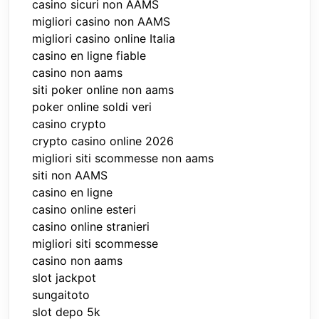
casino sicuri non AAMS
migliori casino non AAMS
migliori casino online Italia
casino en ligne fiable
casino non aams
siti poker online non aams
poker online soldi veri
casino crypto
crypto casino online 2026
migliori siti scommesse non aams
siti non AAMS
casino en ligne
casino online esteri
casino online stranieri
migliori siti scommesse
casino non aams
slot jackpot
sungaitoto
slot depo 5k