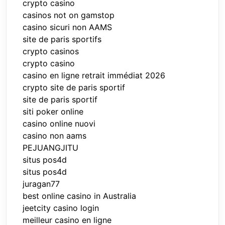
crypto casino
casinos not on gamstop
casino sicuri non AAMS
site de paris sportifs
crypto casinos
crypto casino
casino en ligne retrait immédiat 2026
crypto site de paris sportif
site de paris sportif
siti poker online
casino online nuovi
casino non aams
PEJUANGJITU
situs pos4d
situs pos4d
juragan77
best online casino in Australia
jeetcity casino login
meilleur casino en ligne