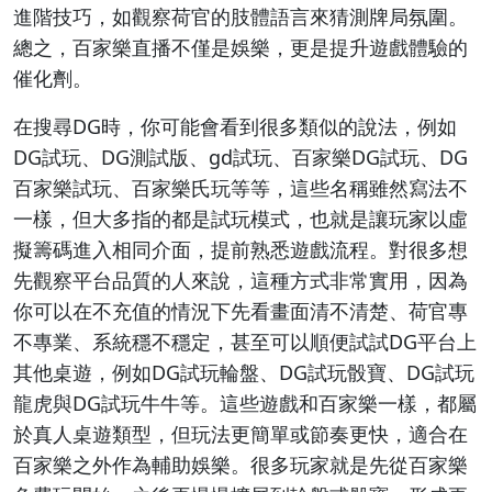
進階技巧，如觀察荷官的肢體語言來猜測牌局氛圍。
總之，百家樂直播不僅是娛樂，更是提升遊戲體驗的
催化劑。
在搜尋DG時，你可能會看到很多類似的說法，例如
DG試玩、DG測試版、gd試玩、百家樂DG試玩、DG
百家樂試玩、百家樂氏玩等等，這些名稱雖然寫法不
一樣，但大多指的都是試玩模式，也就是讓玩家以虛
擬籌碼進入相同介面，提前熟悉遊戲流程。對很多想
先觀察平台品質的人來說，這種方式非常實用，因為
你可以在不充值的情況下先看畫面清不清楚、荷官專
不專業、系統穩不穩定，甚至可以順便試試DG平台上
其他桌遊，例如DG試玩輪盤、DG試玩骰寶、DG試玩
龍虎與DG試玩牛牛等。這些遊戲和百家樂一樣，都屬
於真人桌遊類型，但玩法更簡單或節奏更快，適合在
百家樂之外作為輔助娛樂。很多玩家就是先從百家樂