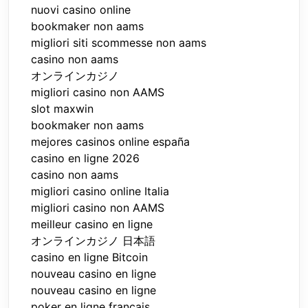
nuovi casino online
bookmaker non aams
migliori siti scommesse non aams
casino non aams
オンラインカジノ
migliori casino non AAMS
slot maxwin
bookmaker non aams
mejores casinos online españa
casino en ligne 2026
casino non aams
migliori casino online Italia
migliori casino non AAMS
meilleur casino en ligne
オンラインカジノ 日本語
casino en ligne Bitcoin
nouveau casino en ligne
nouveau casino en ligne
poker en ligne francais