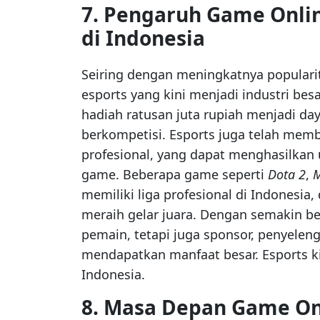
7.
Pengaruh Game Online
di Indonesia
Seiring dengan meningkatnya populari
esports yang kini menjadi industri be
hadiah ratusan juta rupiah menjadi da
berkompetisi. Esports juga telah mem
profesional, yang dapat menghasilkan
game. Beberapa game seperti
Dota 2
,
M
memiliki liga profesional di Indonesia
meraih gelar juara. Dengan semakin be
pemain, tetapi juga sponsor, penyele
mendapatkan manfaat besar. Esports ki
Indonesia.
8.
Masa Depan Game Onl