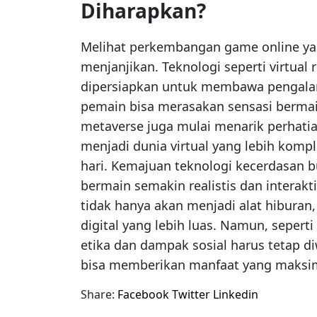
Diharapkan?
Melihat perkembangan game online ya
menjanjikan. Teknologi seperti virtual 
dipersiapkan untuk membawa pengalama
pemain bisa merasakan sensasi bermain
metaverse juga mulai menarik perhati
menjadi dunia virtual yang lebih kom
hari. Kemajuan teknologi kecerdasan 
bermain semakin realistis dan interakti
tidak hanya akan menjadi alat hiburan,
digital yang lebih luas. Namun, seperti
etika dan dampak sosial harus tetap 
bisa memberikan manfaat yang maksim
Share:
Facebook
Twitter
Linkedin