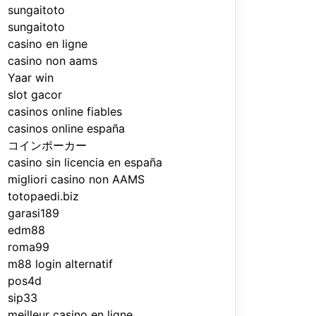
sungaitoto
sungaitoto
casino en ligne
casino non aams
Yaar win
slot gacor
casinos online fiables
casinos online españa
コインポーカー
casino sin licencia en españa
migliori casino non AAMS
totopaedi.biz
garasi189
edm88
roma99
m88 login alternatif
pos4d
sip33
meilleur casino en ligne