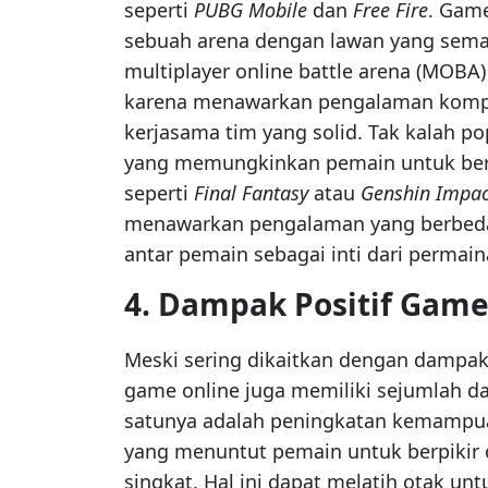
seperti
PUBG Mobile
dan
Free Fire
. Game
sebuah arena dengan lawan yang semak
multiplayer online battle arena (MOBA)
karena menawarkan pengalaman kompe
kerjasama tim yang solid. Tak kalah p
yang memungkinkan pemain untuk berpe
seperti
Final Fantasy
atau
Genshin Impac
menawarkan pengalaman yang berbed
antar pemain sebagai inti dari permain
4.
Dampak Positif Game
Meski sering dikaitkan dengan dampak n
game online juga memiliki sejumlah da
satunya adalah peningkatan kemampuan
yang menuntut pemain untuk berpikir
singkat. Hal ini dapat melatih otak un