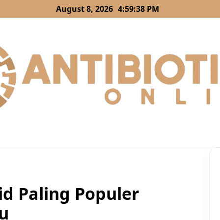
August 8, 2026
4:59:39 PM
d Paling Populer
u