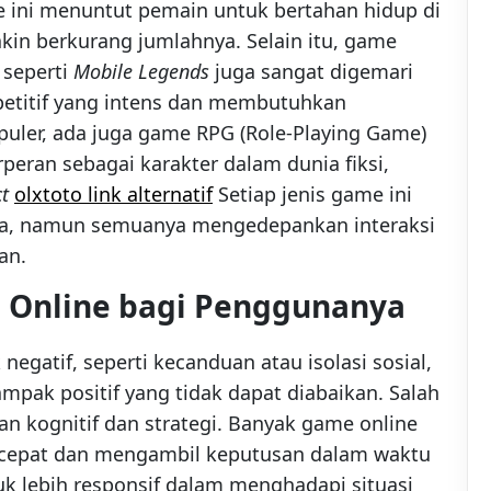
 ini menuntut pemain untuk bertahan hidup di
in berkurang jumlahnya. Selain itu, game
 seperti
Mobile Legends
juga sangat digemari
titif yang intens dan membutuhkan
opuler, ada juga game RPG (Role-Playing Game)
ran sebagai karakter dalam dunia fiksi,
t
olxtoto link alternatif
Setiap jenis game ini
a, namun semuanya mengedepankan interaksi
an.
 Online bagi Penggunanya
egatif, seperti kecanduan atau isolasi sosial,
mpak positif yang tidak dapat diabaikan. Salah
 kognitif dan strategi. Banyak game online
 cepat dan mengambil keputusan dalam waktu
tuk lebih responsif dalam menghadapi situasi