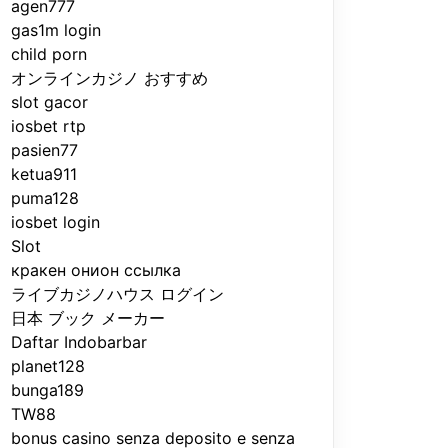
agen777
gas1m login
child porn
オンラインカジノ おすすめ
slot gacor
iosbet rtp
pasien77
ketua911
puma128
iosbet login
Slot
кракен онион ссылка
ライブカジノハウス ログイン
日本 ブック メーカー
Daftar Indobarbar
planet128
bunga189
TW88
bonus casino senza deposito e senza