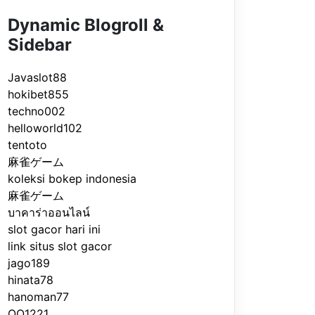
Dynamic Blogroll &
Sidebar
Javaslot88
hokibet855
techno002
helloworld102
tentoto
麻雀ゲーム
koleksi bokep indonesia
麻雀ゲーム
บาคาร่าออนไลน์
slot gacor hari ini
link situs slot gacor
jago189
hinata78
hanoman77
QQ1221