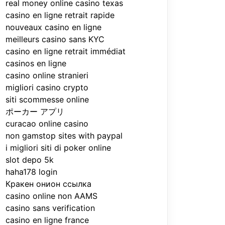
real money online casino texas
casino en ligne retrait rapide
nouveaux casino en ligne
meilleurs casino sans KYC
casino en ligne retrait immédiat
casinos en ligne
casino online stranieri
migliori casino crypto
siti scommesse online
ポーカー アプリ
curacao online casino
non gamstop sites with paypal
i migliori siti di poker online
slot depo 5k
haha178 login
Кракен онион ссылка
casino online non AAMS
casino sans verification
casino en ligne france