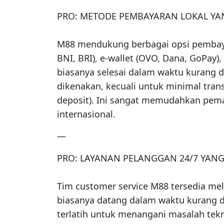
PRO: METODE PEMBAYARAN LOKAL Y
M88 mendukung berbagai opsi pembayara
BNI, BRI), e-wallet (OVO, Dana, GoPay)
biasanya selesai dalam waktu kurang d
dikenakan, kecuali untuk minimal trans
deposit). Ini sangat memudahkan pema
internasional.
—
PRO: LAYANAN PELANGGAN 24/7 YANG
Tim customer service M88 tersedia mel
biasanya datang dalam waktu kurang dar
terlatih untuk menangani masalah tekni