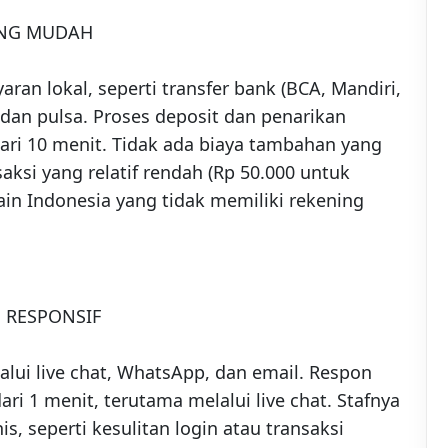
ANG MUDAH
n lokal, seperti transfer bank (BCA, Mandiri,
, dan pulsa. Proses deposit dan penarikan
ari 10 menit. Tidak ada biaya tambahan yang
aksi yang relatif rendah (Rp 50.000 untuk
in Indonesia yang tidak memiliki rekening
 RESPONSIF
alui live chat, WhatsApp, dan email. Respon
i 1 menit, terutama melalui live chat. Stafnya
s, seperti kesulitan login atau transaksi