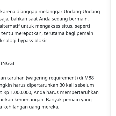
fo karena dianggap melanggar Undang-Undang
n saja, bahkan saat Anda sedang bermain.
lternatif untuk mengakses situs, seperti
i tentu merepotkan, terutama bagi pemain
nologi bypass blokir.
TINGGI
an taruhan (wagering requirement) di M88
ngkin harus dipertaruhkan 30 kali sebelum
posit Rp 1.000.000, Anda harus mempertaruhkan
ncairkan kemenangan. Banyak pemain yang
ya kehilangan uang mereka.