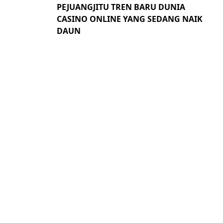
PEJUANGJITU TREN BARU DUNIA
CASINO ONLINE YANG SEDANG NAIK
DAUN