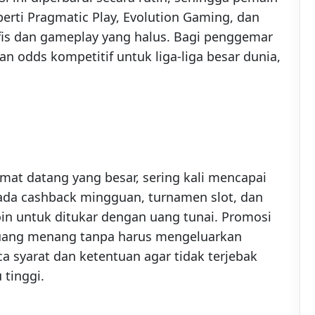
erti Pragmatic Play, Evolution Gaming, dan
is dan gameplay yang halus. Bagi penggemar
n odds kompetitif untuk liga-liga besar dunia,
amat datang yang besar, sering kali mencapai
, ada cashback mingguan, turnamen slot, dan
in untuk ditukar dengan uang tunai. Promosi
luang menang tanpa harus mengeluarkan
 syarat dan ketentuan agar tidak terjebak
 tinggi.