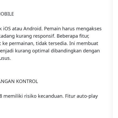
MOBILE
uk iOS atau Android. Pemain harus mengakses
kadang kurang responsif. Beberapa fitur,
at ke permainan, tidak tersedia. Ini membuat
njadi kurang optimal dibandingkan dengan
usus.
LANGAN KONTROL
8 memiliki risiko kecanduan. Fitur auto-play