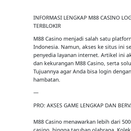
INFORMASI LENGKAP M88 CASINO LOG
TERBLOKIR
M88 Casino menjadi salah satu platform
Indonesia. Namun, akses ke situs ini se
penyedia layanan internet. Artikel in
dan kekurangan M88 Casino, serta solu
Tujuannya agar Anda bisa login deng
hambatan.
—
PRO: AKSES GAME LENGKAP DAN BERV
M88 Casino menawarkan lebih dari 500 j
casino, hingga taruhan olahraga. Kolek