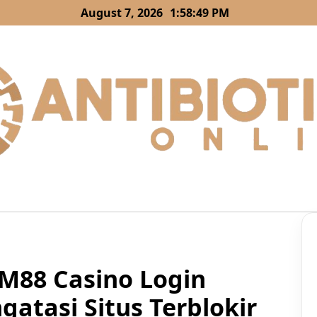
August 7, 2026
1:58:50 PM
M88 Casino Login
atasi Situs Terblokir