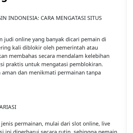
IN INDONESIA: CARA MENGATASI SITUS
 judi online yang banyak dicari pemain di
ring kali diblokir oleh pemerintah atau
i akan membahas secara mendalam kelebihan
si praktis untuk mengatasi pemblokiran.
an aman dan menikmati permainan tanpa
ARIASI
enis permainan, mulai dari slot online, live
si ini diperbarui secara rutin, sehingga pemain