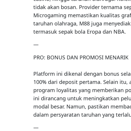
tidak akan bosan. Provider ternama sep
Microgaming memastikan kualitas graf
taruhan olahraga, M88 juga menyediaka
termasuk sepak bola Eropa dan NBA.
—
PRO: BONUS DAN PROMOSI MENARIK
Platform ini dikenal dengan bonus sel
100% dari deposit pertama. Selain itu
program loyalitas yang memberikan po
ini dirancang untuk meningkatkan pe
modal besar. Namun, pastikan membaca
dalam persyaratan taruhan yang terlalu
—