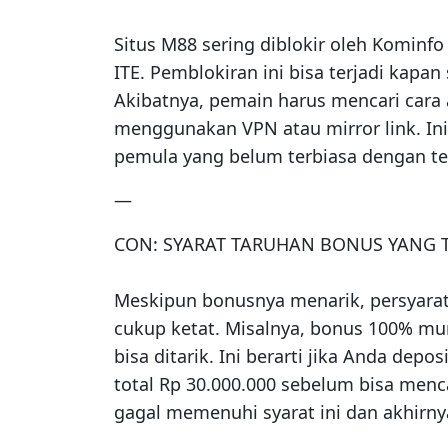
Situs M88 sering diblokir oleh Komin
ITE. Pemblokiran ini bisa terjadi kapa
Akibatnya, pemain harus mencari cara a
menggunakan VPN atau mirror link. In
pemula yang belum terbiasa dengan tek
—
CON: SYARAT TARUHAN BONUS YANG 
Meskipun bonusnya menarik, persyarat
cukup ketat. Misalnya, bonus 100% mu
bisa ditarik. Ini berarti jika Anda de
total Rp 30.000.000 sebelum bisa me
gagal memenuhi syarat ini dan akhirn