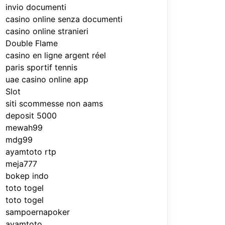
invio documenti
casino online senza documenti
casino online stranieri
Double Flame
casino en ligne argent réel
paris sportif tennis
uae casino online app
Slot
siti scommesse non aams
deposit 5000
mewah99
mdg99
ayamtoto rtp
meja777
bokep indo
toto togel
toto togel
sampoernapoker
ayamtoto