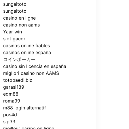
sungaitoto
sungaitoto
casino en ligne
casino non aams
Yaar win
slot gacor
casinos online fiables
casinos online españa
コインポーカー
casino sin licencia en españa
migliori casino non AAMS
totopaedi.biz
garasi189
edm88
roma99
m88 login alternatif
pos4d
sip33
meilleur casino en ligne