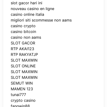
slot gacor hari ini
nouveau casino en ligne
casino online italia
migliori siti scommesse non aams
casino crypto
casino bitcoin
casino non aams
SLOT GACOR
RTP AKAI123
RTP RAKYATJP
SLOT MAXWIN
SLOT ONLINE
SLOT MAXWIN
SLOT MAXWIN
SEMUT WIN
MAMEN 123
tunai777
crypto casino
fangwin88