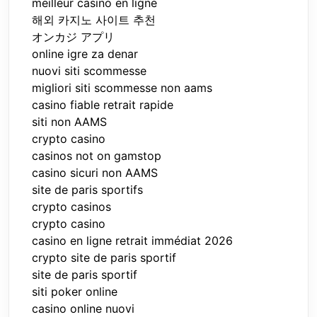
meilleur casino en ligne
해외 카지노 사이트 추천
オンカジ アプリ
online igre za denar
nuovi siti scommesse
migliori siti scommesse non aams
casino fiable retrait rapide
siti non AAMS
crypto casino
casinos not on gamstop
casino sicuri non AAMS
site de paris sportifs
crypto casinos
crypto casino
casino en ligne retrait immédiat 2026
crypto site de paris sportif
site de paris sportif
siti poker online
casino online nuovi