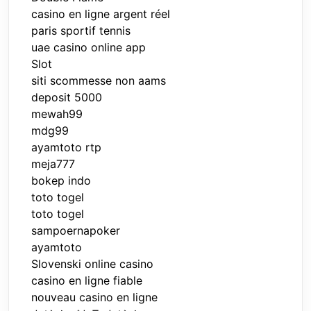
casino en ligne argent réel
paris sportif tennis
uae casino online app
Slot
siti scommesse non aams
deposit 5000
mewah99
mdg99
ayamtoto rtp
meja777
bokep indo
toto togel
toto togel
sampoernapoker
ayamtoto
Slovenski online casino
casino en ligne fiable
nouveau casino en ligne