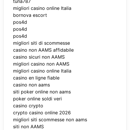
tuna787
migliori casino online Italia
bornova escort
pos4d
pos4d
pos4d
migliori siti di scommesse
casino non AAMS affidabile
casino sicuri non AAMS
migliori casino non AAMS
migliori casino online Italia
casino en ligne fiable
casino non aams
siti poker online non aams
poker online soldi veri
casino crypto
crypto casino online 2026
migliori siti scommesse non aams
siti non AAMS