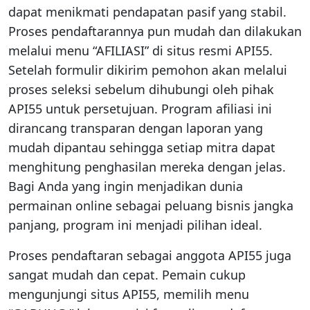
dapat menikmati pendapatan pasif yang stabil.
Proses pendaftarannya pun mudah dan dilakukan
melalui menu “AFILIASI” di situs resmi API55.
Setelah formulir dikirim pemohon akan melalui
proses seleksi sebelum dihubungi oleh pihak
API55 untuk persetujuan. Program afiliasi ini
dirancang transparan dengan laporan yang
mudah dipantau sehingga setiap mitra dapat
menghitung penghasilan mereka dengan jelas.
Bagi Anda yang ingin menjadikan dunia
permainan online sebagai peluang bisnis jangka
panjang, program ini menjadi pilihan ideal.
Proses pendaftaran sebagai anggota API55 juga
sangat mudah dan cepat. Pemain cukup
mengunjungi situs API55, memilih menu