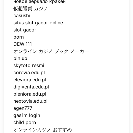
новое зеркало кракен
仮想通貨 カジノ
casushi
situs slot gacor online
slot gacor
porn
DEWI111
オンライン カジノ ブック メーカー
pin up
skytoto resmi
corevia.edu.pl
eleviora.edu.pl
digiventa.edu.pl
pleniora.edu.pl
nextovia.edu.pl
agen777
gas1m login
child porn
オンラインカジノ おすすめ