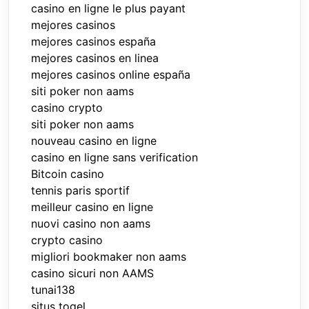
casino en ligne le plus payant
mejores casinos
mejores casinos españa
mejores casinos en linea
mejores casinos online españa
siti poker non aams
casino crypto
siti poker non aams
nouveau casino en ligne
casino en ligne sans verification
Bitcoin casino
tennis paris sportif
meilleur casino en ligne
nuovi casino non aams
crypto casino
migliori bookmaker non aams
casino sicuri non AAMS
tunai138
situs togel