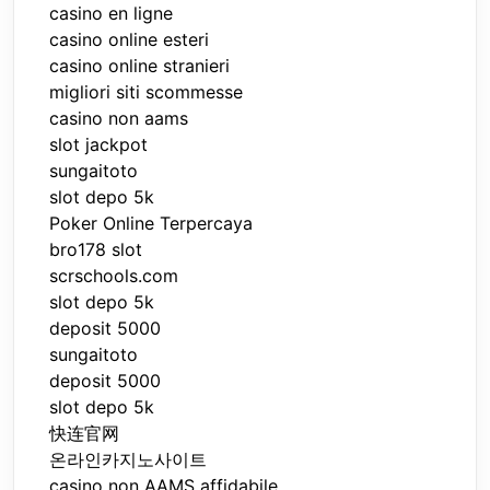
casino en ligne
casino online esteri
casino online stranieri
migliori siti scommesse
casino non aams
slot jackpot
sungaitoto
slot depo 5k
Poker Online Terpercaya
bro178 slot
scrschools.com
slot depo 5k
deposit 5000
sungaitoto
deposit 5000
slot depo 5k
快连官网
온라인카지노사이트
casino non AAMS affidabile