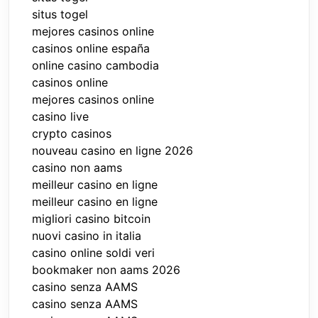
situs togel
mejores casinos online
casinos online españa
online casino cambodia
casinos online
mejores casinos online
casino live
crypto casinos
nouveau casino en ligne 2026
casino non aams
meilleur casino en ligne
meilleur casino en ligne
migliori casino bitcoin
nuovi casino in italia
casino online soldi veri
bookmaker non aams 2026
casino senza AAMS
casino senza AAMS