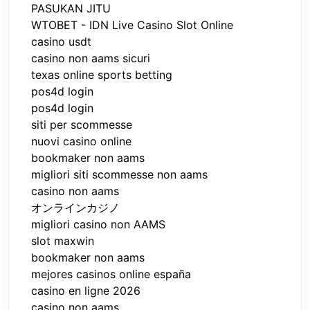
PASUKAN JITU
WTOBET - IDN Live Casino Slot Online
casino usdt
casino non aams sicuri
texas online sports betting
pos4d login
pos4d login
siti per scommesse
nuovi casino online
bookmaker non aams
migliori siti scommesse non aams
casino non aams
オンラインカジノ
migliori casino non AAMS
slot maxwin
bookmaker non aams
mejores casinos online españa
casino en ligne 2026
casino non aams