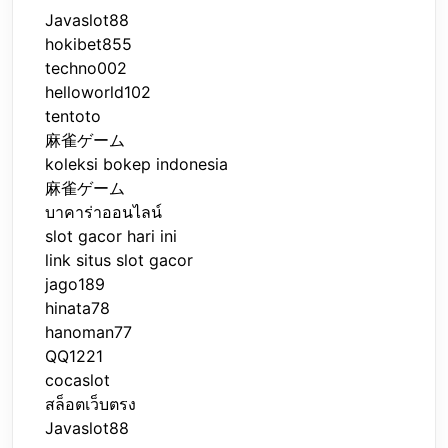
Javaslot88
hokibet855
techno002
helloworld102
tentoto
麻雀ゲーム
koleksi bokep indonesia
麻雀ゲーム
บาคาร่าออนไลน์
slot gacor hari ini
link situs slot gacor
jago189
hinata78
hanoman77
QQ1221
cocaslot
สล็อตเว็บตรง
Javaslot88