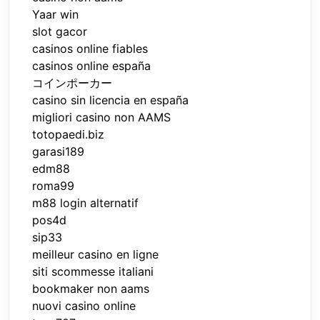
Yaar win
slot gacor
casinos online fiables
casinos online españa
コインポーカー
casino sin licencia en españa
migliori casino non AAMS
totopaedi.biz
garasi189
edm88
roma99
m88 login alternatif
pos4d
sip33
meilleur casino en ligne
siti scommesse italiani
bookmaker non aams
nuovi casino online