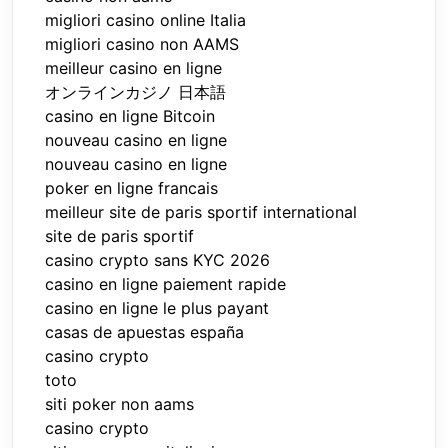
migliori casino online Italia
migliori casino non AAMS
meilleur casino en ligne
オンラインカジノ 日本語
casino en ligne Bitcoin
nouveau casino en ligne
nouveau casino en ligne
poker en ligne francais
meilleur site de paris sportif international
site de paris sportif
casino crypto sans KYC 2026
casino en ligne paiement rapide
casino en ligne le plus payant
casas de apuestas españa
casino crypto
toto
siti poker non aams
casino crypto