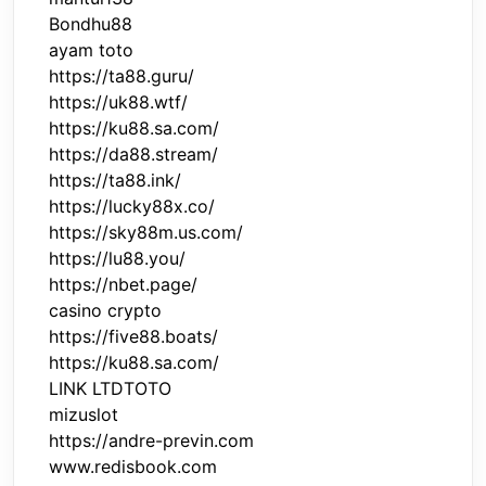
Bondhu88
ayam toto
https://ta88.guru/
https://uk88.wtf/
https://ku88.sa.com/
https://da88.stream/
https://ta88.ink/
https://lucky88x.co/
https://sky88m.us.com/
https://lu88.you/
https://nbet.page/
casino crypto
https://five88.boats/
https://ku88.sa.com/
LINK LTDTOTO
mizuslot
https://andre-previn.com
www.redisbook.com