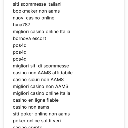
siti scommesse italiani
bookmaker non aams
nuovi casino online
tuna787
migliori casino online Italia
bornova escort
pos4d
pos4d
pos4d
migliori siti di scommesse
casino non AAMS affidabile
casino sicuri non AAMS
migliori casino non AAMS
migliori casino online Italia
casino en ligne fiable
casino non aams
siti poker online non aams
poker online soldi veri
casino crypto