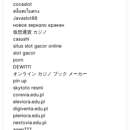
cocaslot
สล็อตเว็บตรง
Javaslot88
новое зеркало кракен
仮想通貨 カジノ
casushi
situs slot gacor online
slot gacor
porn
DEWI111
オンライン カジノ ブック メーカー
pin up
skytoto resmi
corevia.edu.pl
eleviora.edu.pl
digiventa.edu.pl
pleniora.edu.pl
nextovia.edu.pl
agen777