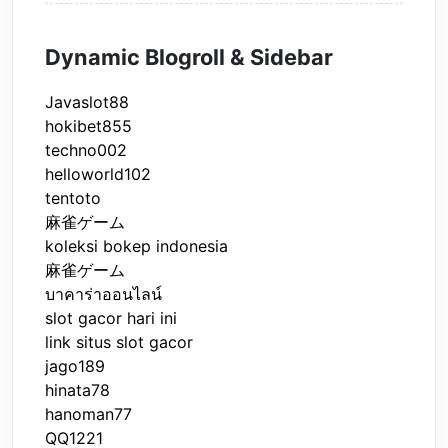
Dynamic Blogroll & Sidebar
Javaslot88
hokibet855
techno002
helloworld102
tentoto
麻雀ゲーム
koleksi bokep indonesia
麻雀ゲーム
บาคาร่าออนไลน์
slot gacor hari ini
link situs slot gacor
jago189
hinata78
hanoman77
QQ1221