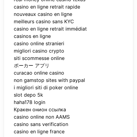
casino en ligne retrait rapide
nouveaux casino en ligne
meilleurs casino sans KYC
casino en ligne retrait immédiat
casinos en ligne
casino online stranieri
migliori casino crypto
siti scommesse online
ポーカー アプリ
curacao online casino
non gamstop sites with paypal
i migliori siti di poker online
slot depo 5k
haha178 login
Кракен онион ссылка
casino online non AAMS
casino sans verification
casino en ligne france