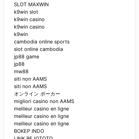
SLOT MAXWIN
k9win slot
k9win casino
k9win casino
k9win
cambodia online sports
slot online cambodia
jp88 game
jp88
mw88
siti non AAMS
siti non AAMS
オンライン ポーカー
migliori casino non AAMS
meilleur casino en ligne
meilleur casino en ligne
meilleur casino en ligne
BOKEP INDO
LINK BEJOTOTO