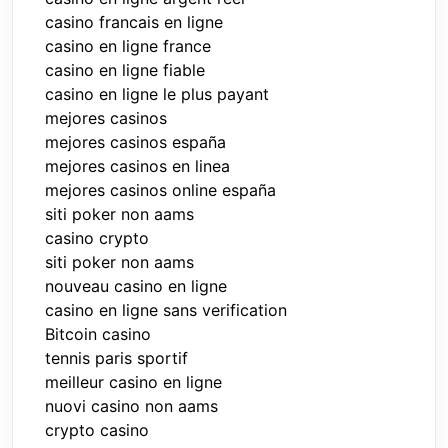
casino francais en ligne
casino en ligne france
casino en ligne fiable
casino en ligne le plus payant
mejores casinos
mejores casinos españa
mejores casinos en linea
mejores casinos online españa
siti poker non aams
casino crypto
siti poker non aams
nouveau casino en ligne
casino en ligne sans verification
Bitcoin casino
tennis paris sportif
meilleur casino en ligne
nuovi casino non aams
crypto casino