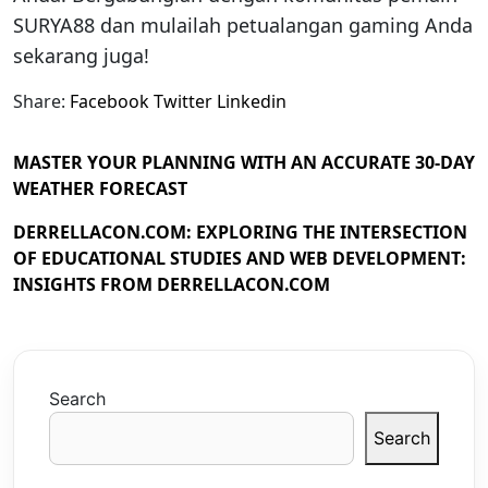
SURYA88 dan mulailah petualangan gaming Anda
sekarang juga!
Share:
Facebook
Twitter
Linkedin
MASTER YOUR PLANNING WITH AN ACCURATE 30-DAY
WEATHER FORECAST
DERRELLACON.COM: EXPLORING THE INTERSECTION
OF EDUCATIONAL STUDIES AND WEB DEVELOPMENT:
INSIGHTS FROM DERRELLACON.COM
Search
Search