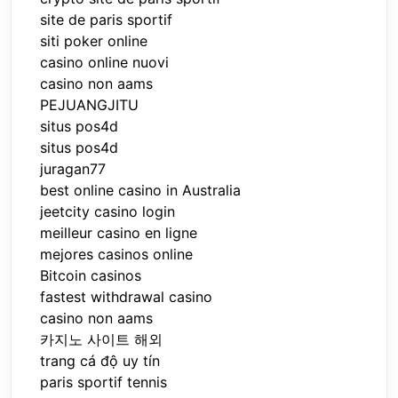
site de paris sportif
siti poker online
casino online nuovi
casino non aams
PEJUANGJITU
situs pos4d
situs pos4d
juragan77
best online casino in Australia
jeetcity casino login
meilleur casino en ligne
mejores casinos online
Bitcoin casinos
fastest withdrawal casino
casino non aams
카지노 사이트 해외
trang cá độ uy tín
paris sportif tennis