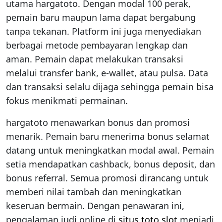
utama hargatoto. Dengan modal 100 perak,
pemain baru maupun lama dapat bergabung
tanpa tekanan. Platform ini juga menyediakan
berbagai metode pembayaran lengkap dan
aman. Pemain dapat melakukan transaksi
melalui transfer bank, e-wallet, atau pulsa. Data
dan transaksi selalu dijaga sehingga pemain bisa
fokus menikmati permainan.
hargatoto menawarkan bonus dan promosi
menarik. Pemain baru menerima bonus selamat
datang untuk meningkatkan modal awal. Pemain
setia mendapatkan cashback, bonus deposit, dan
bonus referral. Semua promosi dirancang untuk
memberi nilai tambah dan meningkatkan
keseruan bermain. Dengan penawaran ini,
pengalaman judi online di
situs toto slot
menjadi