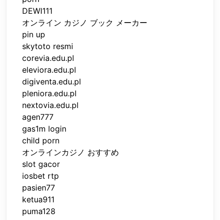
DEWI111
オンライン カジノ ブック メーカー
pin up
skytoto resmi
corevia.edu.pl
eleviora.edu.pl
digiventa.edu.pl
pleniora.edu.pl
nextovia.edu.pl
agen777
gas1m login
child porn
オンラインカジノ おすすめ
slot gacor
iosbet rtp
pasien77
ketua911
puma128