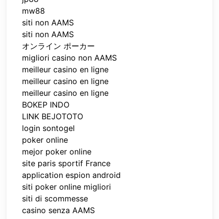
mw88
siti non AAMS
siti non AAMS
オンライン ポーカー
migliori casino non AAMS
meilleur casino en ligne
meilleur casino en ligne
meilleur casino en ligne
BOKEP INDO
LINK BEJOTOTO
login sontogel
poker online
mejor poker online
site paris sportif France
application espion android
siti poker online migliori
siti di scommesse
casino senza AAMS