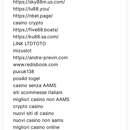
https://sky88m.us.com/
https://lu88.you/
https://nbet.page/
casino crypto
https://five88.boats/
https://ku88.sa.com/
LINK LTDTOTO
mizuslot
https://andre-previn.com
www.redisbook.com
pucuk138
pos4d togel
casino senza AAMS
siti scommesse italiani
migliori casino non AAMS
crypto casino
nuovi siti di casino
nuovi casino non aams
migliori casino online