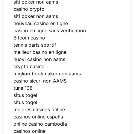
siti poker non aams
casino crypto
siti poker non aams
nouveau casino en ligne
casino en ligne sans verification
Bitcoin casino
tennis paris sportif
meilleur casino en ligne
nuovi casino non aams
crypto casino
migliori bookmaker non aams
casino sicuri non AAMS
tunai138
situs togel
situs togel
mejores casinos online
casinos online españa
online casino cambodia
casinos online