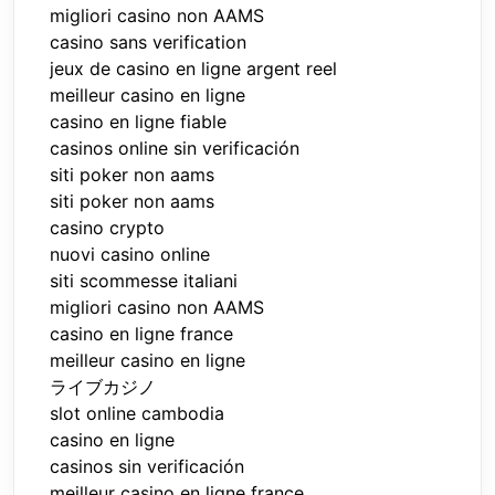
migliori casino non AAMS
casino sans verification
jeux de casino en ligne argent reel
meilleur casino en ligne
casino en ligne fiable
casinos online sin verificación
siti poker non aams
siti poker non aams
casino crypto
nuovi casino online
siti scommesse italiani
migliori casino non AAMS
casino en ligne france
meilleur casino en ligne
ライブカジノ
slot online cambodia
casino en ligne
casinos sin verificación
meilleur casino en ligne france