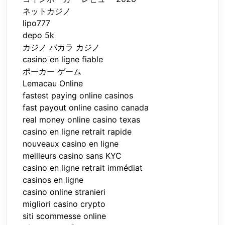
ネットカジノ
lipo777
depo 5k
カジノ バカラ カジノ
casino en ligne fiable
ポーカー ゲーム
Lemacau Online
fastest paying online casinos
fast payout online casino canada
real money online casino texas
casino en ligne retrait rapide
nouveaux casino en ligne
meilleurs casino sans KYC
casino en ligne retrait immédiat
casinos en ligne
casino online stranieri
migliori casino crypto
siti scommesse online