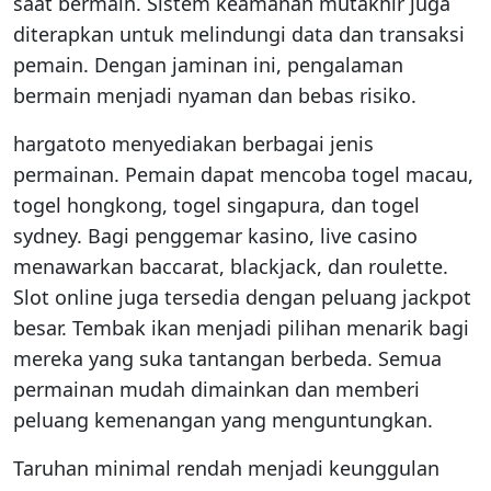
saat bermain. Sistem keamanan mutakhir juga
diterapkan untuk melindungi data dan transaksi
pemain. Dengan jaminan ini, pengalaman
bermain menjadi nyaman dan bebas risiko.
hargatoto menyediakan berbagai jenis
permainan. Pemain dapat mencoba togel macau,
togel hongkong, togel singapura, dan togel
sydney. Bagi penggemar kasino, live casino
menawarkan baccarat, blackjack, dan roulette.
Slot online juga tersedia dengan peluang jackpot
besar. Tembak ikan menjadi pilihan menarik bagi
mereka yang suka tantangan berbeda. Semua
permainan mudah dimainkan dan memberi
peluang kemenangan yang menguntungkan.
Taruhan minimal rendah menjadi keunggulan