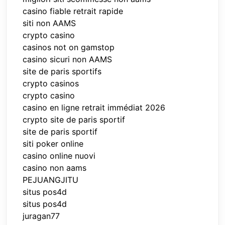
casino fiable retrait rapide
siti non AAMS
crypto casino
casinos not on gamstop
casino sicuri non AAMS
site de paris sportifs
crypto casinos
crypto casino
casino en ligne retrait immédiat 2026
crypto site de paris sportif
site de paris sportif
siti poker online
casino online nuovi
casino non aams
PEJUANGJITU
situs pos4d
situs pos4d
juragan77