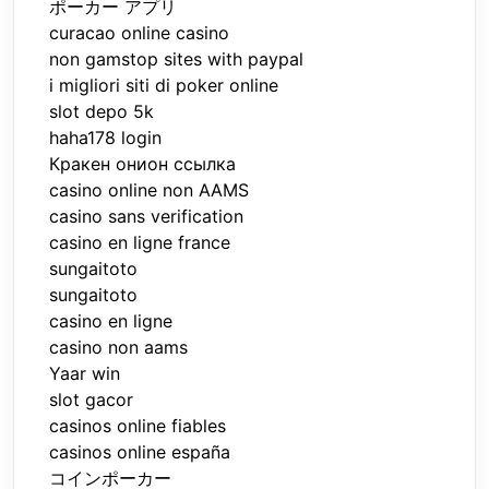
ポーカー アプリ
curacao online casino
non gamstop sites with paypal
i migliori siti di poker online
slot depo 5k
haha178 login
Кракен онион ссылка
casino online non AAMS
casino sans verification
casino en ligne france
sungaitoto
sungaitoto
casino en ligne
casino non aams
Yaar win
slot gacor
casinos online fiables
casinos online españa
コインポーカー