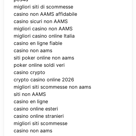
migliori siti di scommesse
casino non AAMS affidabile
casino sicuri non AAMS
migliori casino non AAMS
migliori casino online Italia
casino en ligne fiable
casino non aams
siti poker online non aams
poker online soldi veri
casino crypto
crypto casino online 2026
migliori siti scommesse non aams
siti non AAMS
casino en ligne
casino online esteri
casino online stranieri
migliori siti scommesse
casino non aams