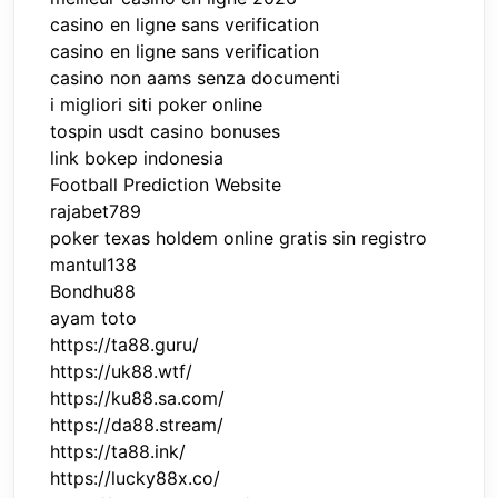
casino en ligne sans verification
casino en ligne sans verification
casino non aams senza documenti
i migliori siti poker online
tospin usdt casino bonuses
link bokep indonesia
Football Prediction Website
rajabet789
poker texas holdem online gratis sin registro
mantul138
Bondhu88
ayam toto
https://ta88.guru/
https://uk88.wtf/
https://ku88.sa.com/
https://da88.stream/
https://ta88.ink/
https://lucky88x.co/