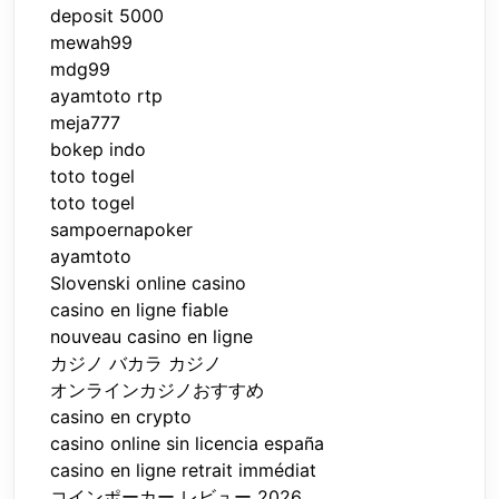
deposit 5000
mewah99
mdg99
ayamtoto rtp
meja777
bokep indo
toto togel
toto togel
sampoernapoker
ayamtoto
Slovenski online casino
casino en ligne fiable
nouveau casino en ligne
カジノ バカラ カジノ
オンラインカジノおすすめ
casino en crypto
casino online sin licencia españa
casino en ligne retrait immédiat
コインポーカー レビュー 2026