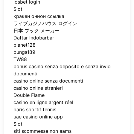
iosbet login
Slot
кракен онион ссылка
ライブカジノハウス ログイン
日本 ブック メーカー
Daftar Indobarbar
planet128
bunga189
TW88
bonus casino senza deposito e senza invio
documenti
casino online senza documenti
casino online stranieri
Double Flame
casino en ligne argent réel
paris sportif tennis
uae casino online app
Slot
siti scommesse non aams