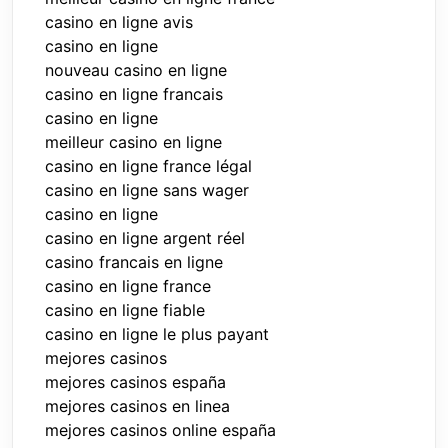
casino en ligne avis
casino en ligne
nouveau casino en ligne
casino en ligne francais
casino en ligne
meilleur casino en ligne
casino en ligne france légal
casino en ligne sans wager
casino en ligne
casino en ligne argent réel
casino francais en ligne
casino en ligne france
casino en ligne fiable
casino en ligne le plus payant
mejores casinos
mejores casinos españa
mejores casinos en linea
mejores casinos online españa