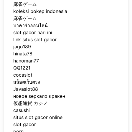
麻雀ゲーム
koleksi bokep indonesia
麻雀ゲーム
บาคาร่าออนไลน์
slot gacor hari ini
link situs slot gacor
jago189
hinata78
hanoman77
QQ1221
cocaslot
สล็อตเว็บตรง
Javaslot88
новое зеркало кракен
仮想通貨 カジノ
casushi
situs slot gacor online
slot gacor
porn