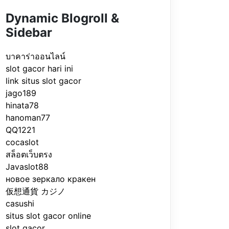
Dynamic Blogroll &
Sidebar
บาคาร่าออนไลน์
slot gacor hari ini
link situs slot gacor
jago189
hinata78
hanoman77
QQ1221
cocaslot
สล็อตเว็บตรง
Javaslot88
новое зеркало кракен
仮想通貨 カジノ
casushi
situs slot gacor online
slot gacor