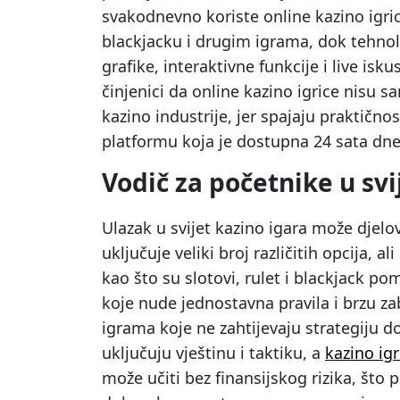
svakodnevno koriste online kazino igrice
blackjacku i drugim igrama, dok tehno
grafike, interaktivne funkcije i live isk
činjenici da online kazino igrice nisu 
kazino industrije, jer spajaju praktično
platformu koja je dostupna 24 sata dn
Vodič za početnike u svi
Ulazak u svijet kazino igara može djel
uključuje veliki broj različitih opcija, 
kao što su slotovi, rulet i blackjack po
koje nude jednostavna pravila i brzu za
igrama koje ne zahtijevaju strategiju 
uključuju vještinu i taktiku, a
kazino igr
može učiti bez finansijskog rizika, što p