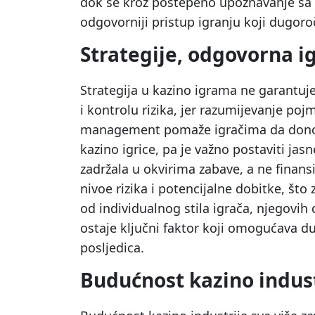
dok se kroz postepeno upoznavanje sa p
odgovorniji pristup igranju koji dugor
Strategije, odgovorna i
Strategija u kazino igrama ne garantuje 
i kontrolu rizika, jer razumijevanje poj
management pomaže igračima da donos
kazino igrice, pa je važno postaviti jas
zadržala u okvirima zabave, a ne finansij
nivoe rizika i potencijalne dobitke, što 
od individualnog stila igrača, njegovih c
ostaje ključni faktor koji omogućava d
posljedica.
Budućnost kazino industr