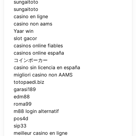
sungaitoto
sungaitoto
casino en ligne
casino non aams
Yaar win
slot gacor
casinos online fiables
casinos online españa
コインポーカー
casino sin licencia en españa
migliori casino non AAMS
totopaedi.biz
garasi189
edm88
roma99
m88 login alternatif
pos4d
sip33
meilleur casino en ligne