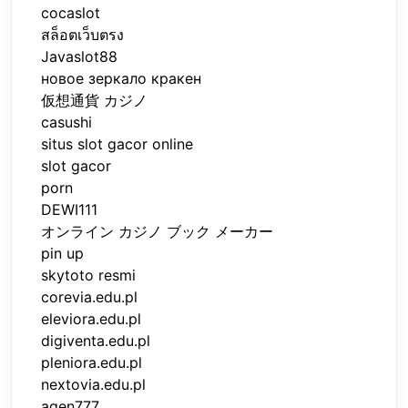
cocaslot
สล็อตเว็บตรง
Javaslot88
новое зеркало кракен
仮想通貨 カジノ
casushi
situs slot gacor online
slot gacor
porn
DEWI111
オンライン カジノ ブック メーカー
pin up
skytoto resmi
corevia.edu.pl
eleviora.edu.pl
digiventa.edu.pl
pleniora.edu.pl
nextovia.edu.pl
agen777