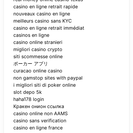
casino en ligne retrait rapide
nouveaux casino en ligne
meilleurs casino sans KYC
casino en ligne retrait immédiat
casinos en ligne
casino online stranieri
migliori casino crypto
siti scommesse online
ポーカー アプリ
curacao online casino
non gamstop sites with paypal
i migliori siti di poker online
slot depo 5k
haha178 login
Кракен онион ссылка
casino online non AAMS
casino sans verification
casino en ligne france