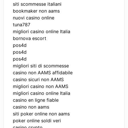
siti scommesse italiani
bookmaker non aams
nuovi casino online
tuna787
migliori casino online Italia
bornova escort
pos4d
pos4d
pos4d
migliori siti di scommesse
casino non AAMS affidabile
casino sicuri non AAMS
migliori casino non AAMS
migliori casino online Italia
casino en ligne fiable
casino non aams
siti poker online non aams
poker online soldi veri
casino crypto