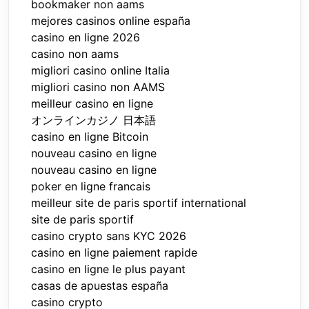
bookmaker non aams
mejores casinos online españa
casino en ligne 2026
casino non aams
migliori casino online Italia
migliori casino non AAMS
meilleur casino en ligne
オンラインカジノ 日本語
casino en ligne Bitcoin
nouveau casino en ligne
nouveau casino en ligne
poker en ligne francais
meilleur site de paris sportif international
site de paris sportif
casino crypto sans KYC 2026
casino en ligne paiement rapide
casino en ligne le plus payant
casas de apuestas españa
casino crypto