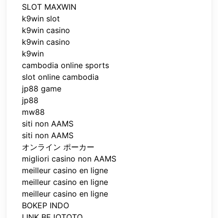
SLOT MAXWIN
k9win slot
k9win casino
k9win casino
k9win
cambodia online sports
slot online cambodia
jp88 game
jp88
mw88
siti non AAMS
siti non AAMS
オンライン ポーカー
migliori casino non AAMS
meilleur casino en ligne
meilleur casino en ligne
meilleur casino en ligne
BOKEP INDO
LINK BEJOTOTO