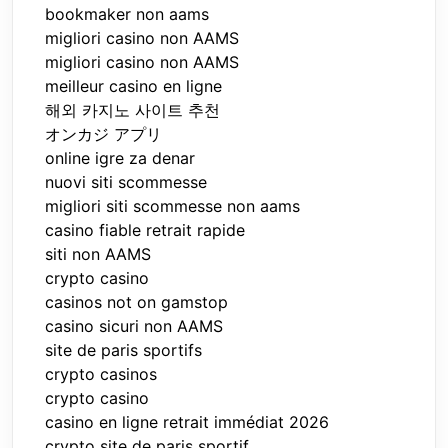
bookmaker non aams
migliori casino non AAMS
migliori casino non AAMS
meilleur casino en ligne
해외 카지노 사이트 추천
オンカジ アプリ
online igre za denar
nuovi siti scommesse
migliori siti scommesse non aams
casino fiable retrait rapide
siti non AAMS
crypto casino
casinos not on gamstop
casino sicuri non AAMS
site de paris sportifs
crypto casinos
crypto casino
casino en ligne retrait immédiat 2026
crypto site de paris sportif