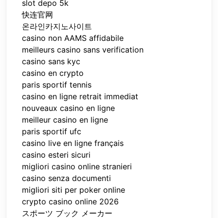
slot depo 5k
快连官网
온라인카지노사이트
casino non AAMS affidabile
meilleurs casino sans verification
casino sans kyc
casino en crypto
paris sportif tennis
casino en ligne retrait immediat
nouveaux casino en ligne
meilleur casino en ligne
paris sportif ufc
casino live en ligne français
casino esteri sicuri
migliori casino online stranieri
casino senza documenti
migliori siti per poker online
crypto casino online 2026
スポーツ ブック メーカー