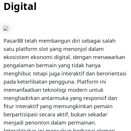
Digital
Pasar88 telah membangun diri sebagai salah
satu platform slot yang menonjol dalam
ekosistem ekonomi digital, dengan menawarkan
pengalaman bermain yang tidak hanya
menghibur, tetapi juga interaktif dan berorientasi
pada keterlibatan pengguna. Platform ini
memanfaatkan teknologi modern untuk
menghadirkan antarmuka yang responsif dan
fitur interaktif yang memungkinkan pemain
berpartisipasi secara aktif, bukan sekadar
menjadi penonton dalam permainan.
Interaktivitas ini mencakup berbagai elemen,