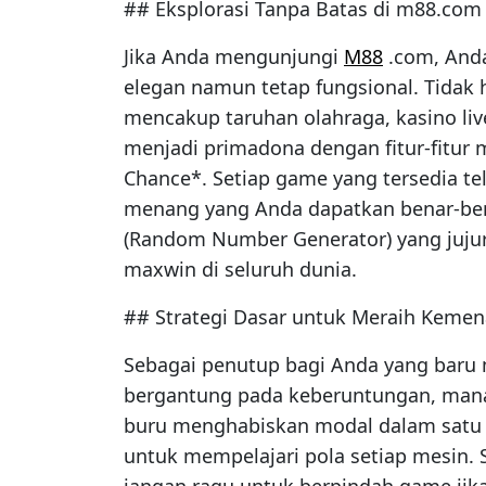
## Eksplorasi Tanpa Batas di m88.co
Jika Anda mengunjungi
M88
.com, And
elegan namun tetap fungsional. Tidak 
mencakup taruhan olahraga, kasino liv
menjadi primadona dengan fitur-fitur 
Chance*. Setiap game yang tersedia tel
menang yang Anda dapatkan benar-ben
(Random Number Generator) yang jujur.
maxwin di seluruh dunia.
## Strategi Dasar untuk Meraih Kemen
Sebagai penutup bagi Anda yang baru 
bergantung pada keberuntungan, manaj
buru menghabiskan modal dalam satu se
untuk mempelajari pola setiap mesin. 