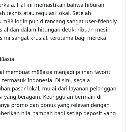
 berkala. Hal ini memastikan bahwa hiburan
 teknis atau regulasi lokal. Setelah
 m88 login pun dirancang sangat user-friendly.
al dan dalam hitungan detik, ribuan mesin
es ini sangat krusial, terutama bagi mereka
.
88asia
l membuat m88asia menjadi pilihan favorit
termasuk Indonesia. Di sini, segala
an pasar lokal, mulai dari layanan pelanggan
si yang beragam. Keunggulan bermain di
adanya promo dan bonus yang relevan dengan
mberikan nilai tambah bagi setiap deposit yang