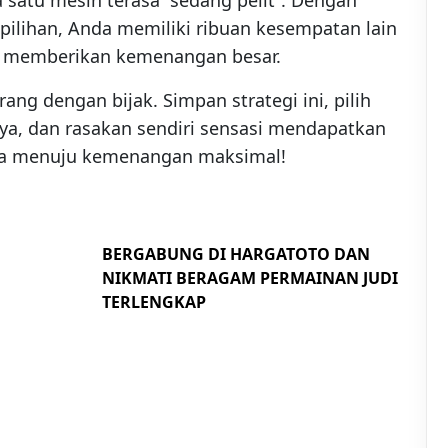
 satu mesin terasa “sedang pelit”. Dengan
 pilihan, Anda memiliki ribuan kesempatan lain
 memberikan kemenangan besar.
ang dengan bijak. Simpan strategi ini, pilih
nya, dan rasakan sendiri sensasi mendapatkan
a menuju kemenangan maksimal!
BERGABUNG DI HARGATOTO DAN
NIKMATI BERAGAM PERMAINAN JUDI
TERLENGKAP