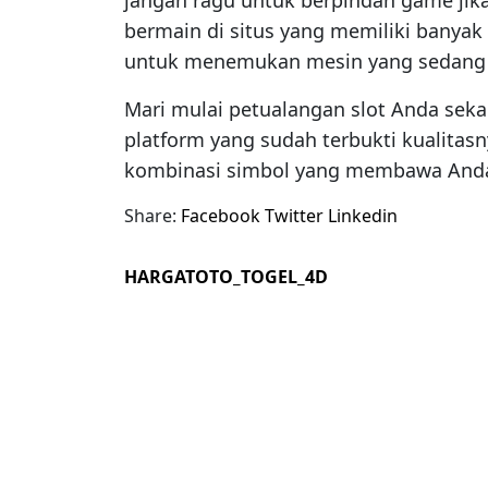
jangan ragu untuk berpindah game jika
bermain di situs yang memiliki banyak
untuk menemukan mesin yang sedang
Mari mulai petualangan slot Anda sekar
platform yang sudah terbukti kualitas
kombinasi simbol yang membawa And
Share:
Facebook
Twitter
Linkedin
HARGATOTO_TOGEL_4D