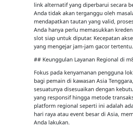
link alternatif yang diperbarui secara
Anda tidak akan terganggu oleh masalah
mendapatkan tautan yang valid, proses
Anda hanya perlu memasukkan kredensi
slot siap untuk diputar. Kecepatan aks
yang mengejar jam-jam gacor tertentu
## Keunggulan Layanan Regional di m
Fokus pada kenyamanan pengguna loka
bagi pemain di kawasan Asia Tenggara, 
sesuatunya disesuaikan dengan kebutuh
yang responsif hingga metode transak
platform regional seperti ini adalah 
hari raya atau event besar di Asia, me
Anda lakukan.