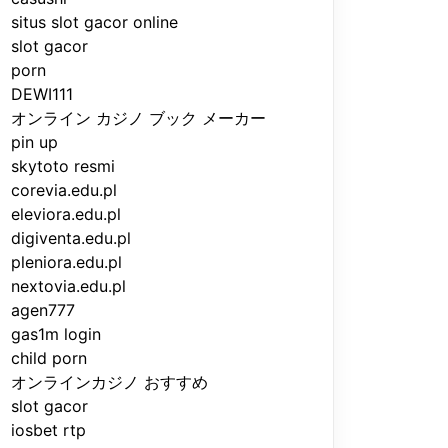
situs slot gacor online
slot gacor
porn
DEWI111
オンライン カジノ ブック メーカー
pin up
skytoto resmi
corevia.edu.pl
eleviora.edu.pl
digiventa.edu.pl
pleniora.edu.pl
nextovia.edu.pl
agen777
gas1m login
child porn
オンラインカジノ おすすめ
slot gacor
iosbet rtp