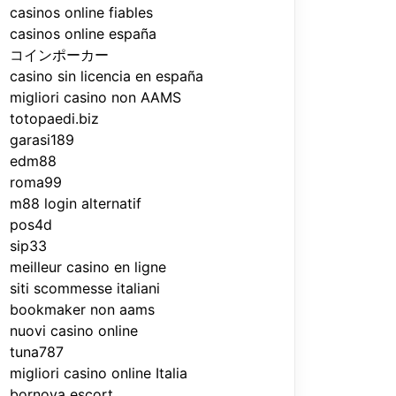
casinos online fiables
casinos online españa
コインポーカー
casino sin licencia en españa
migliori casino non AAMS
totopaedi.biz
garasi189
edm88
roma99
m88 login alternatif
pos4d
sip33
meilleur casino en ligne
siti scommesse italiani
bookmaker non aams
nuovi casino online
tuna787
migliori casino online Italia
bornova escort