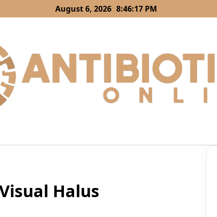
August 6, 2026
8:46:18 PM
Visual Halus