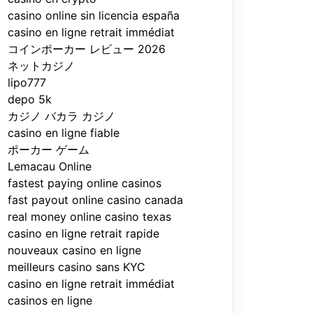
casino online sin licencia españa
casino en ligne retrait immédiat
コインポーカー レビュー 2026
ネットカジノ
lipo777
depo 5k
カジノ バカラ カジノ
casino en ligne fiable
ポーカー ゲーム
Lemacau Online
fastest paying online casinos
fast payout online casino canada
real money online casino texas
casino en ligne retrait rapide
nouveaux casino en ligne
meilleurs casino sans KYC
casino en ligne retrait immédiat
casinos en ligne