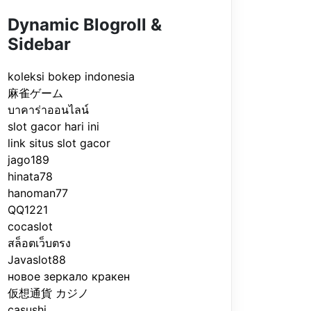
Dynamic Blogroll &
Sidebar
koleksi bokep indonesia
麻雀ゲーム
บาคาร่าออนไลน์
slot gacor hari ini
link situs slot gacor
jago189
hinata78
hanoman77
QQ1221
cocaslot
สล็อตเว็บตรง
Javaslot88
новое зеркало кракен
仮想通貨 カジノ
casushi