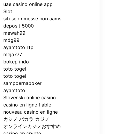
uae casino online app
Slot
siti scommesse non aams
deposit 5000
mewah99
mdg99
ayamtoto rtp
meja777
bokep indo
toto togel
toto togel
sampoernapoker
ayamtoto
Slovenski online casino
casino en ligne fiable
nouveau casino en ligne
カジノ バカラ カジノ
オンラインカジノおすすめ
casino en crypto