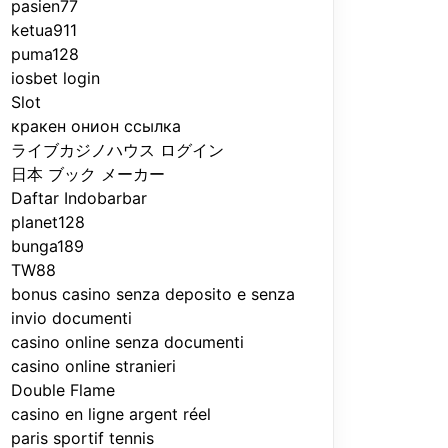
pasien77
ketua911
puma128
iosbet login
Slot
кракен онион ссылка
ライブカジノハウス ログイン
日本 ブック メーカー
Daftar Indobarbar
planet128
bunga189
TW88
bonus casino senza deposito e senza
invio documenti
casino online senza documenti
casino online stranieri
Double Flame
casino en ligne argent réel
paris sportif tennis