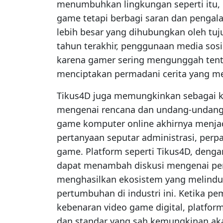
menumbuhkan lingkungan seperti itu, 
game tetapi berbagi saran dan pengala
lebih besar yang dihubungkan oleh tu
tahun terakhir, penggunaan media sosi
karena gamer sering mengunggah tent
menciptakan permadani cerita yang m
Tikus4D juga memungkinkan sebagai ka
mengenai rencana dan undang-undang 
game komputer online akhirnya menjad
pertanyaan seputar administrasi, per
game. Platform seperti Tikus4D, dengan
dapat menambah diskusi mengenai per
menghasilkan ekosistem yang melind
pertumbuhan di industri ini. Ketika p
kebenaran video game digital, platfor
dan standar yang sah kemungkinan ak