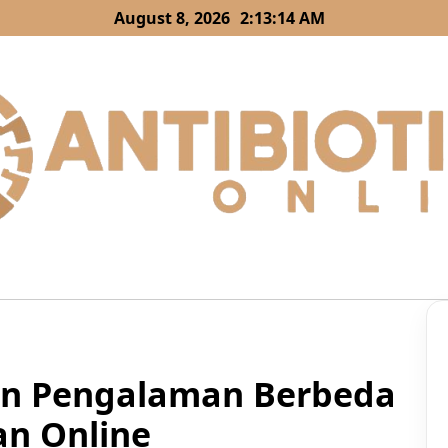
August 8, 2026
2:13:15 AM
an Pengalaman Berbeda
an Online