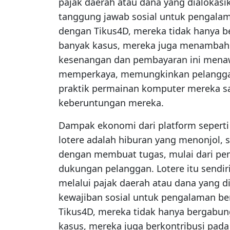
pajak daerah atau dana yang dialokasik
tanggung jawab sosial untuk pengalam
dengan Tikus4D, mereka tidak hanya 
banyak kasus, mereka juga menambah
kesenangan dan pembayaran ini menaw
memperkaya, memungkinkan pelanggan
praktik permainan komputer mereka 
keberuntungan mereka.
Dampak ekonomi dari platform seperti 
lotere adalah hiburan yang menonjol
dengan membuat tugas, mulai dari pe
dukungan pelanggan. Lotere itu sendi
melalui pajak daerah atau dana yang di
kewajiban sosial untuk pengalaman be
Tikus4D, mereka tidak hanya bergabu
kasus, mereka juga berkontribusi pad