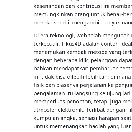
kesenangan dan kontribusi ini member
memungkinkan orang untuk benar-bena
mereka sambil mengambil banyak uan
Di era teknologi, web telah mengubah 
terkecuali. Tikus4D adalah contoh idea
menemukan kembali metode yang terli
dengan beberapa klik, pelanggan dapa
bahkan mendapatkan pembaruan tenta
ini tidak bisa dilebih-lebihkan; di m
fisik dan biasanya perjalanan ke penj
pengalaman itu langsung ke ujung jar
memperluas penonton, tetapi juga mel
atmosfer elektronik. Terlibat dengan 
kumpulan angka, sensasi harapan saat
untuk memenangkan hadiah yang luar b