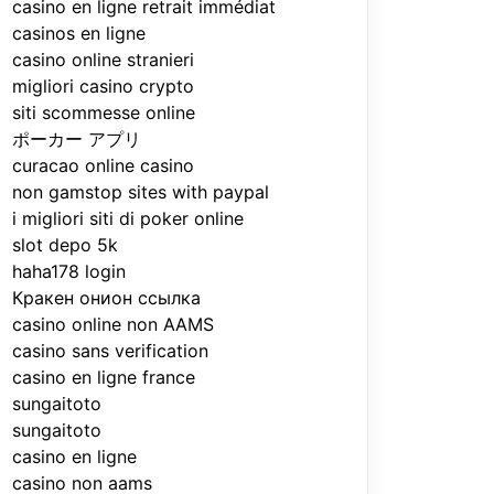
casino en ligne retrait immédiat
casinos en ligne
casino online stranieri
migliori casino crypto
siti scommesse online
ポーカー アプリ
curacao online casino
non gamstop sites with paypal
i migliori siti di poker online
slot depo 5k
haha178 login
Кракен онион ссылка
casino online non AAMS
casino sans verification
casino en ligne france
sungaitoto
sungaitoto
casino en ligne
casino non aams