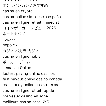
オンラインカジノおすすめ
casino en crypto
casino online sin licencia españa
casino en ligne retrait immédiat
コインポーカー レビュー 2026
ネットカジノ
lipo777
depo 5k
カジノ バカラ カジノ
casino en ligne fiable
ポーカー ゲーム
Lemacau Online
fastest paying online casinos
fast payout online casino canada
real money online casino texas
casino en ligne retrait rapide
nouveaux casino en ligne
meilleurs casino sans KYC