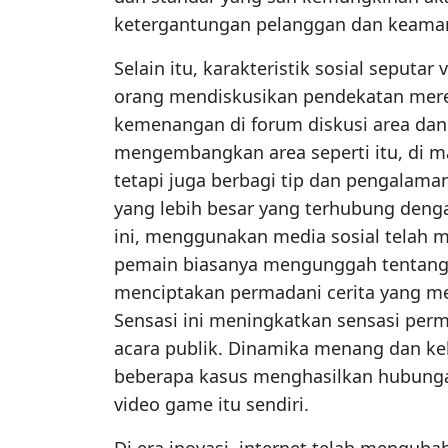
ketergantungan pelanggan dan keaman
Selain itu, karakteristik sosial seputa
orang mendiskusikan pendekatan mere
kemenangan di forum diskusi area dan 
mengembangkan area seperti itu, di 
tetapi juga berbagi tip dan pengalaman,
yang lebih besar yang terhubung deng
ini, menggunakan media sosial telah 
pemain biasanya mengunggah tentang 
menciptakan permadani cerita yang m
Sensasi ini meningkatkan sensasi perm
acara publik. Dinamika menang dan kehi
beberapa kasus menghasilkan hubunga
video game itu sendiri.