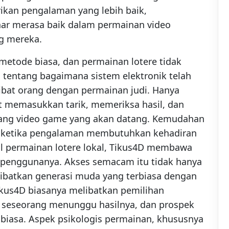
ikan pengalaman yang lebih baik,
r merasa baik dalam permainan video
g mereka.
metode biasa, dan permainan lotere tidak
l tentang bagaimana sistem elektronik telah
bat orang dengan permainan judi. Hanya
t memasukkan tarik, memeriksa hasil, dan
ng video game yang akan datang. Kemudahan
ana ketika pengalaman membutuhkan kehadiran
ual permainan lotere lokal, Tikus4D membawa
i penggunanya. Akses semacam itu tidak hanya
ibatkan generasi muda yang terbiasa dengan
Tikus4D biasanya melibatkan pemilihan
 seseorang menunggu hasilnya, dan prospek
iasa. Aspek psikologis permainan, khususnya