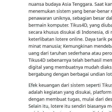
nuansa budaya Asia Tenggara. Saat kam
menemukan sistem yang benar-benar m
penawaran uniknya, sebagian besar d
bermain komputer. Tikus4D, yang diuba
secara khusus disukai di Indonesia, di
keterlibatan lotere online. Daya tarik
minat manusia; Kemungkinan mendeb
uang dari taruhan sederhana atau pero
Tikus4D sebenarnya telah berhasil mem
digital yang membuatnya mudah diak
bergabung dengan berbagai undian lo
Efek keuangan dari sistem seperti Tikus
adalah kegiatan yang disukai, platfo
dengan membuat tugas, mulai dari des
Selain itu, lotere itu sendiri biasany