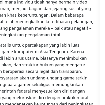
di mana individu tidak hanya bermain video
man, menjadi bagian dari jejaring sosial yang
juan khas keberuntungan. Dalam beberapa
al telah meningkatkan keterlibatan pelanggan,
ang pengalaman mereka – baik atau negatif –
eningkatkan pengalaman total.
talis untuk percakapan yang lebih luas
game komputer di Asia Tenggara. Karena
i lebih arus utama, biasanya menimbulkan
pajakan, dan struktur hukum yang mengatur
 beroperasi secara legal dan transparan,
syaratan akan undang-undang game terkini,
ungi para gamer sekaligus memungkinkan
emerintah federal menyesuaikan diri dengan
m yang meluruskan diri dengan praktik moral
an mendapatkan keuntungan dari peningkatan