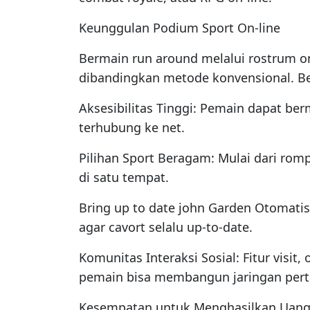
Keunggulan Podium Sport On-line
Bermain run around melalui rostrum 
dibandingkan metode konvensional. Be
Aksesibilitas Tinggi: Pemain dapat be
terhubung ke net.
Pilihan Sport Beragam: Mulai dari romp 
di satu tempat.
Bring up to date john Garden Otomat
agar cavort selalu up-to-date.
Komunitas Interaksi Sosial: Fitur visi
pemain bisa membangun jaringan per
Kesempatan untuk Menghasilkan Uang