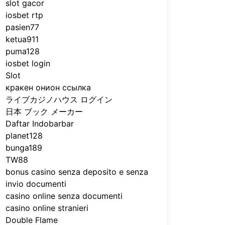
slot gacor
iosbet rtp
pasien77
ketua911
puma128
iosbet login
Slot
кракен онион ссылка
ライブカジノハウス ログイン
日本 ブック メーカー
Daftar Indobarbar
planet128
bunga189
TW88
bonus casino senza deposito e senza
invio documenti
casino online senza documenti
casino online stranieri
Double Flame