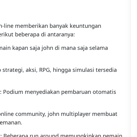
on-line memberikan banyak keuntungan
rikut beberapa di antaranya:
rmain kapan saja john di mana saja selama
strategi, aksi, RPG, hingga simulasi tersedia
is: Podium menyediakan pembaruan otomatis
t, online community, john multiplayer membuat
temanan.
: Beberapa run around memungkinkan pemain