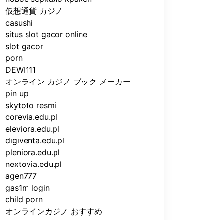
仮想通貨 カジノ
casushi
situs slot gacor online
slot gacor
porn
DEWI111
オンライン カジノ ブック メーカー
pin up
skytoto resmi
corevia.edu.pl
eleviora.edu.pl
digiventa.edu.pl
pleniora.edu.pl
nextovia.edu.pl
agen777
gas1m login
child porn
オンラインカジノ おすすめ