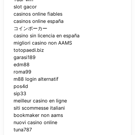
slot gacor
casinos online fiables
casinos online españa
コインポーカー
casino sin licencia en españa
migliori casino non AAMS
totopaedi.biz
garasi189
edm88
roma99
m88 login alternatif
pos4d
sip33
meilleur casino en ligne
siti scommesse italiani
bookmaker non aams
nuovi casino online
tuna787