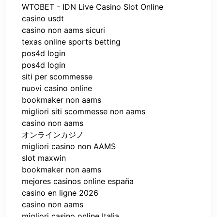
WTOBET - IDN Live Casino Slot Online
casino usdt
casino non aams sicuri
texas online sports betting
pos4d login
pos4d login
siti per scommesse
nuovi casino online
bookmaker non aams
migliori siti scommesse non aams
casino non aams
オンラインカジノ
migliori casino non AAMS
slot maxwin
bookmaker non aams
mejores casinos online españa
casino en ligne 2026
casino non aams
migliori casino online Italia