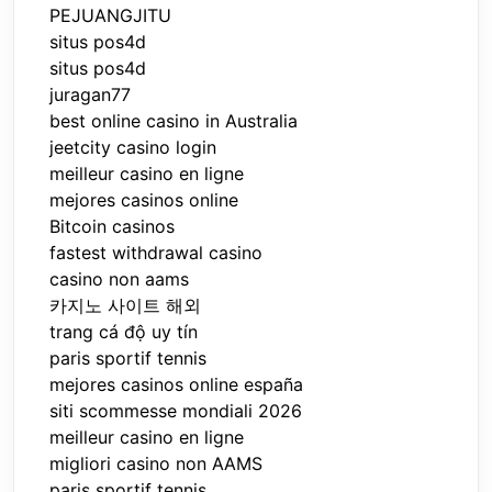
PEJUANGJITU
situs pos4d
situs pos4d
juragan77
best online casino in Australia
jeetcity casino login
meilleur casino en ligne
mejores casinos online
Bitcoin casinos
fastest withdrawal casino
casino non aams
카지노 사이트 해외
trang cá độ uy tín
paris sportif tennis
mejores casinos online españa
siti scommesse mondiali 2026
meilleur casino en ligne
migliori casino non AAMS
paris sportif tennis