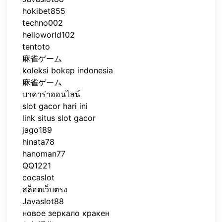
hokibet855
techno002
helloworld102
tentoto
麻雀ゲーム
koleksi bokep indonesia
麻雀ゲーム
บาคาร่าออนไลน์
slot gacor hari ini
link situs slot gacor
jago189
hinata78
hanoman77
QQ1221
cocaslot
สล็อตเว็บตรง
Javaslot88
новое зеркало кракен