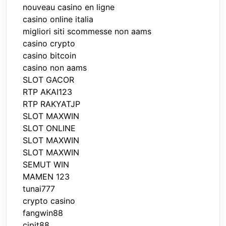
nouveau casino en ligne
casino online italia
migliori siti scommesse non aams
casino crypto
casino bitcoin
casino non aams
SLOT GACOR
RTP AKAI123
RTP RAKYATJP
SLOT MAXWIN
SLOT ONLINE
SLOT MAXWIN
SLOT MAXWIN
SEMUT WIN
MAMEN 123
tunai777
crypto casino
fangwin88
cipit88