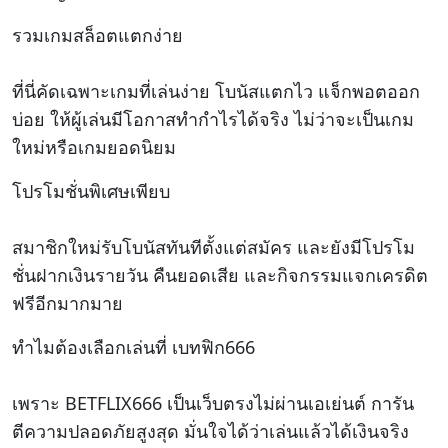
รวมเกมสล็อตแตกง่าย
ที่นี่คัดเฉพาะเกมที่เล่นง่าย โบนัสแตกไว แจ็กพอตออก
บ่อย ให้ผู้เล่นมีโอกาสทำกำไรได้จริง ไม่ว่าจะเป็นเกม
ใหม่หรือเกมยอดนิยม
โปรโมชั่นพิเศษเพียบ
สมาชิกใหม่รับโบนัสทันทีตั้งแต่สมัคร และยังมีโปรโม
ชั่นฝากเงินรายวัน คืนยอดเสีย และกิจกรรมแจกเครดิต
ฟรีอีกมากมาย
ทำไมต้องเลือกเล่นที่ เบทฟิก666
เพราะ BETFLIX666 เป็นเว็บตรงไม่ผ่านเอเย่นต์ การัน
ตีความปลอดภัยสูงสุด มั่นใจได้ว่าเล่นแล้วได้เงินจริง