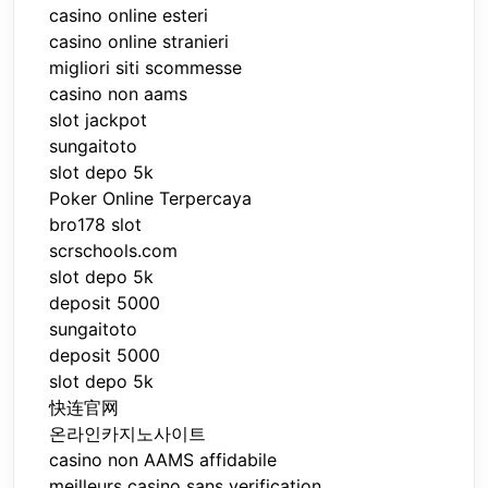
casino online esteri
casino online stranieri
migliori siti scommesse
casino non aams
slot jackpot
sungaitoto
slot depo 5k
Poker Online Terpercaya
bro178 slot
scrschools.com
slot depo 5k
deposit 5000
sungaitoto
deposit 5000
slot depo 5k
快连官网
온라인카지노사이트
casino non AAMS affidabile
meilleurs casino sans verification