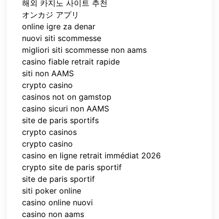
해외 카지노 사이트 추천
オンカジ アプリ
online igre za denar
nuovi siti scommesse
migliori siti scommesse non aams
casino fiable retrait rapide
siti non AAMS
crypto casino
casinos not on gamstop
casino sicuri non AAMS
site de paris sportifs
crypto casinos
crypto casino
casino en ligne retrait immédiat 2026
crypto site de paris sportif
site de paris sportif
siti poker online
casino online nuovi
casino non aams