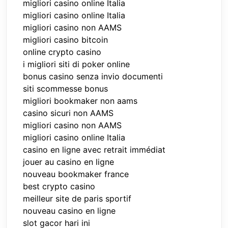
migliori casino online Italia
migliori casino online Italia
migliori casino non AAMS
migliori casino bitcoin
online crypto casino
i migliori siti di poker online
bonus casino senza invio documenti
siti scommesse bonus
migliori bookmaker non aams
casino sicuri non AAMS
migliori casino non AAMS
migliori casino online Italia
casino en ligne avec retrait immédiat
jouer au casino en ligne
nouveau bookmaker france
best crypto casino
meilleur site de paris sportif
nouveau casino en ligne
slot gacor hari ini