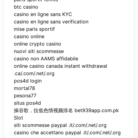
btc casino
casino en ligne sans KYC
casino en ligne sans verification
mise paris sportif
casino online
online crypto casino
nuovi siti scommesse
casino non AAMS affidabile
online casino canada instant withdrawal
.ca/.com/.net/.org
pos4d login
mortal78
pesona77
situs pos4d
操谷歌，拉低色情视频排名 bet939app.com.pk
Slot
siti scommesse paypal .it/.com/.net/.org
casino che accettano paypal .it/.com/.net/.org