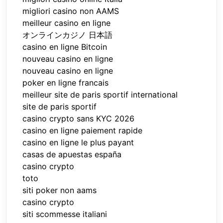
migliori casino non AAMS
meilleur casino en ligne
オンラインカジノ 日本語
casino en ligne Bitcoin
nouveau casino en ligne
nouveau casino en ligne
poker en ligne francais
meilleur site de paris sportif international
site de paris sportif
casino crypto sans KYC 2026
casino en ligne paiement rapide
casino en ligne le plus payant
casas de apuestas españa
casino crypto
toto
siti poker non aams
casino crypto
siti scommesse italiani