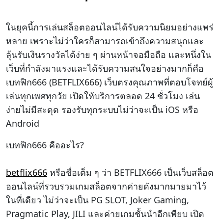
ในยุคนี้การเล่นสล็อตออนไลน์ได้รับความนิยมอย่างแพร่
หลาย เพราะไม่ว่าใครก็สามารถเข้าถึงความสนุกและ
ลุ้นรับเงินรางวัลได้ง่าย ๆ ผ่านหน้าจอมือถือ และหนึ่งใน
เว็บที่กำลังมาแรงและได้รับความสนใจอย่างมากก็คือ
เบทฟิก666 (BETFLIX666) เว็บตรงคุณภาพที่ตอบโจทย์ผู้
เล่นทุกเพศทุกวัย เปิดให้บริการตลอด 24 ชั่วโมง เล่น
ง่ายไม่มีสะดุด รองรับทุกระบบไม่ว่าจะเป็น iOS หรือ
Android
เบทฟิก666 คืออะไร?
betflix666
หรือชื่อเต็ม ๆ ว่า BETFLIX666 เป็นเว็บสล็อต
ออนไลน์ที่รวบรวมเกมสล็อตจากค่ายดังมากมายมาไว้
ในที่เดียว ไม่ว่าจะเป็น PG SLOT, Joker Gaming,
Pragmatic Play, JILI และค่ายเกมชั้นนำอีกเพียบ เปิด