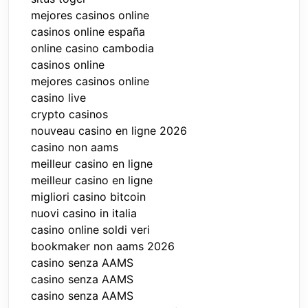
mejores casinos online
casinos online españa
online casino cambodia
casinos online
mejores casinos online
casino live
crypto casinos
nouveau casino en ligne 2026
casino non aams
meilleur casino en ligne
meilleur casino en ligne
migliori casino bitcoin
nuovi casino in italia
casino online soldi veri
bookmaker non aams 2026
casino senza AAMS
casino senza AAMS
casino senza AAMS